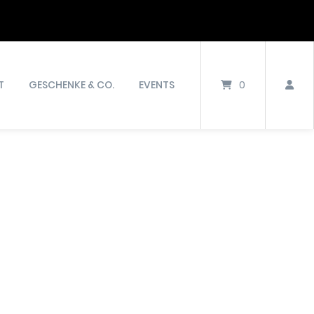
T
GESCHENKE & CO.
EVENTS
0