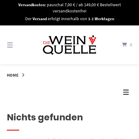
Springe
Versandkosten:
pauschal 7,90 € / ab 149,00 € Bestellwert
zum
versandkostenfrei
Inhalt
Der
Versand
erfolgt innerhalb von
1-2 Werktagen
0
HOME
Nichts gefunden