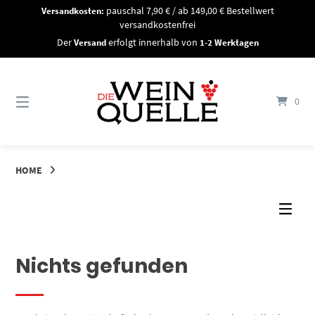
Springe
Versandkosten:
pauschal 7,90 € / ab 149,00 € Bestellwert
zum
versandkostenfrei
Inhalt
Der
Versand
erfolgt innerhalb von
1-2 Werktagen
0
HOME
Nichts gefunden