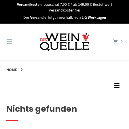
Springe
Versandkosten:
pauschal 7,90 € / ab 149,00 € Bestellwert
zum
versandkostenfrei
Inhalt
Der
Versand
erfolgt innerhalb von
1-2 Werktagen
0
HOME
Nichts gefunden