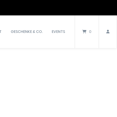
T
GESCHENKE & CO.
EVENTS
0