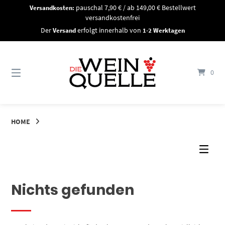
Springe
Versandkosten:
pauschal 7,90 € / ab 149,00 € Bestellwert
zum
versandkostenfrei
Inhalt
Der
Versand
erfolgt innerhalb von
1-2 Werktagen
0
HOME
Nichts gefunden