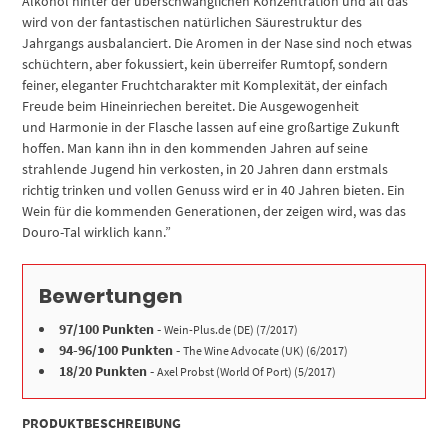
Alkohol hinter der überschwänglichen Konzentration und all das
wird von der fantastischen natürlichen Säurestruktur des
Jahrgangs ausbalanciert. Die Aromen in der Nase sind noch etwas
schüchtern, aber fokussiert, kein überreifer Rumtopf, sondern
feiner, eleganter Fruchtcharakter mit Komplexität, der einfach
Freude beim Hineinriechen bereitet. Die Ausgewogenheit
und Harmonie in der Flasche lassen auf eine großartige Zukunft
hoffen. Man kann ihn in den kommenden Jahren auf seine
strahlende Jugend hin verkosten, in 20 Jahren dann erstmals
richtig trinken und vollen Genuss wird er in 40 Jahren bieten. Ein
Wein für die kommenden Generationen, der zeigen wird, was das
Douro-Tal wirklich kann.”
Bewertungen
97/100 Punkten
-
Wein-Plus.de (DE) (7/2017)
94-96/100 Punkten
-
The Wine Advocate (UK) (6/2017)
18/20 Punkten
-
Axel Probst (World Of Port) (5/2017)
PRODUKTBESCHREIBUNG