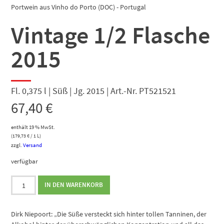
Portwein aus Vinho do Porto (DOC) - Portugal
Vintage 1/2 Flasche
2015
Fl. 0,375 l | Süß | Jg. 2015 | Art.-Nr. PT521521
67,40
€
enthält 19 % MwSt.
(
179,73
€
/ 1 L)
zzgl.
Versand
verfügbar
Vintage
IN DEN WARENKORB
1/2
Flasche
2015
Dirk Niepoort: „Die Süße versteckt sich hinter tollen Tanninen, der
Menge