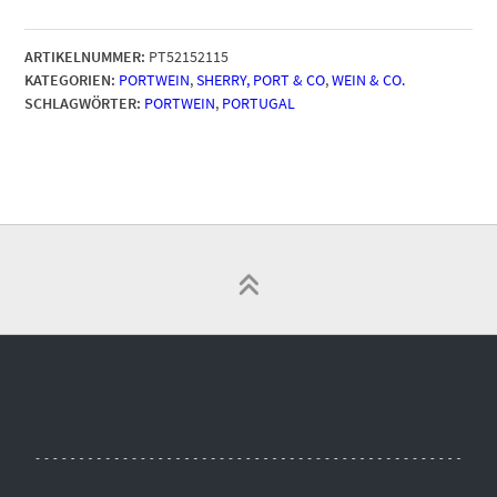
ARTIKELNUMMER:
PT52152115
KATEGORIEN:
PORTWEIN
,
SHERRY, PORT & CO
,
WEIN & CO.
SCHLAGWÖRTER:
PORTWEIN
,
PORTUGAL