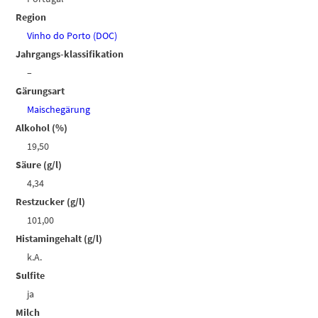
Region
Vinho do Porto (DOC)
Jahrgangs-klassifikation
–
Gärungsart
Maischegärung
Alkohol (%)
19,50
Säure (g/l)
4,34
Restzucker (g/l)
101,00
Histamingehalt (g/l)
k.A.
Sulfite
ja
Milch