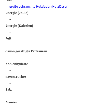
Fass
große gebrauchte Holzfuder (Holzfässer)
Energie (Joule)
–
Energie (Kalorien)
–
Fett
–
davon gesättigte Fettsäuren
–
Kohlenhydrate
–
davon Zucker
–
Salz
–
Eiweiss
–