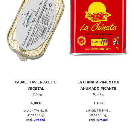
CABALLITAS EN ACEITE
LA CHINATA PIMENTÓN
VEGETAL
AHUMADO PICANTE
0,115 kg
0,07 kg
4,80
€
3,70
€
enthält 7 % MwSt.
enthält 7 % MwSt.
(
41,74
€
/ 1 kg)
(
52,86
€
/ 1 kg)
zzgl.
Versand
zzgl.
Versand