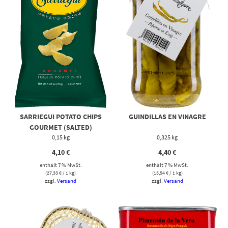
SARRIEGUI POTATO CHIPS
GUINDILLAS EN VINAGRE
GOURMET (SALTED)
0,15 kg
0,325 kg
4,10
€
4,40
€
enthält 7 % MwSt.
enthält 7 % MwSt.
(
27,33
€
/ 1 kg)
(
13,54
€
/ 1 kg)
zzgl.
Versand
zzgl.
Versand