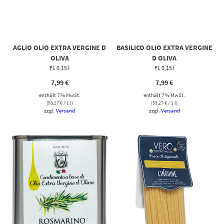
AGLIO OLIO EXTRA VERGINE D
BASILICO OLIO EXTRA VERGINE
OLIVA
D OLIVA
Fl. 0,15 l
Fl. 0,15 l
7,99
€
7,99
€
enthält 7 % MwSt.
enthält 7 % MwSt.
(
53,27
€
/ 1 l)
(
53,27
€
/ 1 l)
zzgl.
Versand
zzgl.
Versand