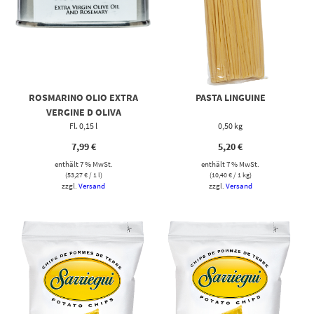
ROSMARINO OLIO EXTRA
PASTA LINGUINE
VERGINE D OLIVA
Fl. 0,15 l
0,50 kg
7,99
€
5,20
€
enthält 7 % MwSt.
enthält 7 % MwSt.
(
53,27
€
/ 1 l)
(
10,40
€
/ 1 kg)
zzgl.
Versand
zzgl.
Versand