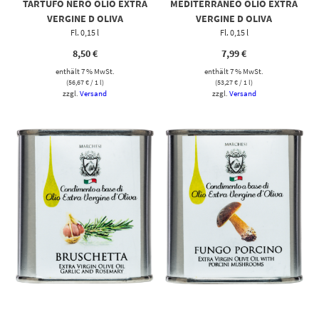
TARTUFO NERO OLIO EXTRA
MEDITERRANEO OLIO EXTRA
VERGINE D OLIVA
VERGINE D OLIVA
Fl. 0,15 l
Fl. 0,15 l
8,50
€
7,99
€
enthält 7 % MwSt.
enthält 7 % MwSt.
(
56,67
€
/ 1 l)
(
53,27
€
/ 1 l)
zzgl.
Versand
zzgl.
Versand