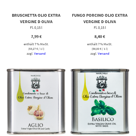
BRUSCHETTA OLIO EXTRA
FUNGO PORCINO OLIO EXTRA
VERGINE D OLIVA
VERGINE D OLIVA
Fl. 0,15 l
Fl. 0,15 l
7,99
€
8,40
€
enthält 7 % MwSt.
enthält 7 % MwSt.
(
53,27
€
/ 1 l)
(
56,00
€
/ 1 l)
zzgl.
Versand
zzgl.
Versand