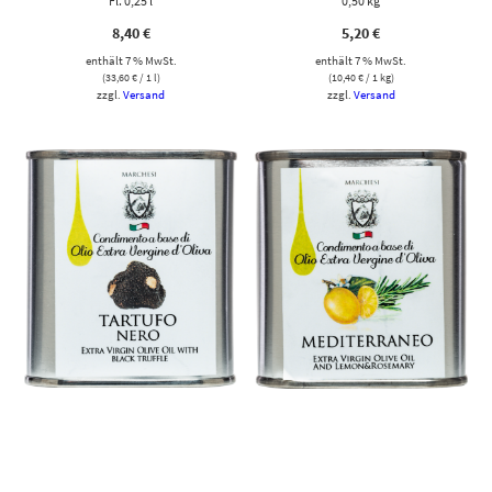
Fl. 0,25 l
0,50 kg
8,40
€
5,20
€
enthält 7 % MwSt.
enthält 7 % MwSt.
(
33,60
€
/ 1 l)
(
10,40
€
/ 1 kg)
zzgl.
Versand
zzgl.
Versand