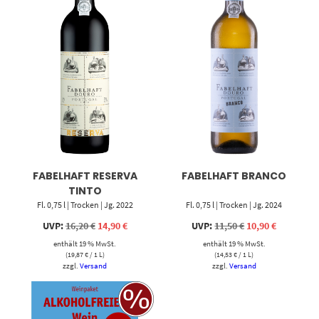
FABELHAFT RESERVA
FABELHAFT BRANCO
TINTO
Fl. 0,75 l | Trocken | Jg. 2022
Fl. 0,75 l | Trocken | Jg. 2024
Ursprünglicher
Aktueller
Ursprünglicher
Aktueller
UVP:
16,20
€
14,90
€
UVP:
11,50
€
10,90
€
Preis
Preis
Preis
Preis
enthält 19 % MwSt.
war:
ist:
enthält 19 % MwSt.
war:
ist:
16,20 €
14,90 €.
11,50 €
10,90 €.
(
19,87
€
/ 1 L)
(
14,53
€
/ 1 L)
zzgl.
Versand
zzgl.
Versand