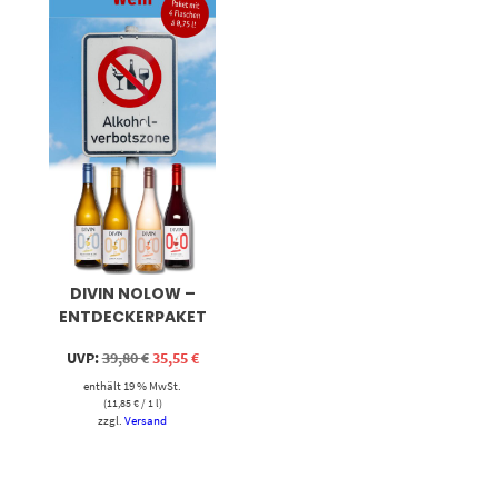
DIVIN NOLOW –
ENTDECKERPAKET
ALKOHOLFREIE WEINE
Ursprünglicher
Aktueller
UVP:
39,80
€
35,55
€
Preis
Preis
enthält 19 % MwSt.
war:
ist:
39,80 €
35,55 €.
(
11,85
€
/ 1 l)
zzgl.
Versand