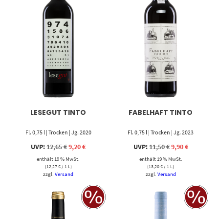
LESEGUT TINTO
FABELHAFT TINTO
Fl. 0,75 l | Trocken | Jg. 2020
Fl. 0,75 l | Trocken | Jg. 2023
Ursprünglicher
Aktueller
Ursprünglicher
Aktueller
UVP:
12,65
€
9,20
€
UVP:
11,50
€
9,90
€
Preis
Preis
Preis
Preis
enthält 19 % MwSt.
war:
ist:
enthält 19 % MwSt.
war:
ist:
12,65 €
9,20 €.
11,50 €
9,90 €.
(
12,27
€
/ 1 L)
(
13,20
€
/ 1 L)
zzgl.
Versand
zzgl.
Versand