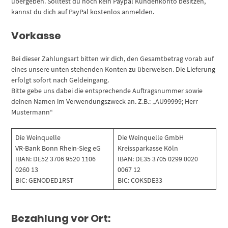
übergeben. Solltest du noch kein Paypal Kundenkonto besitzen,
kannst du dich auf PayPal kostenlos anmelden.
Vorkasse
Bei dieser Zahlungsart bitten wir dich, den Gesamtbetrag vorab auf
eines unsere unten stehenden Konten zu überweisen. Die Lieferung
erfolgt sofort nach Geldeingang.
Bitte gebe uns dabei die entsprechende Auftragsnummer sowie
deinen Namen im Verwendungszweck an. Z.B.: „AU99999; Herr
Mustermann“
Die Weinquelle
Die Weinquelle GmbH
VR-Bank Bonn Rhein-Sieg eG
Kreissparkasse Köln
IBAN: DE52 3706 9520 1106
IBAN: DE35 3705 0299 0020
0260 13
0067 12
BIC: GENODED1RST
BIC: COKSDE33
Bezahlung vor Ort: