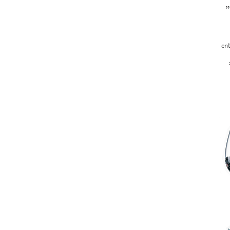
„
ent