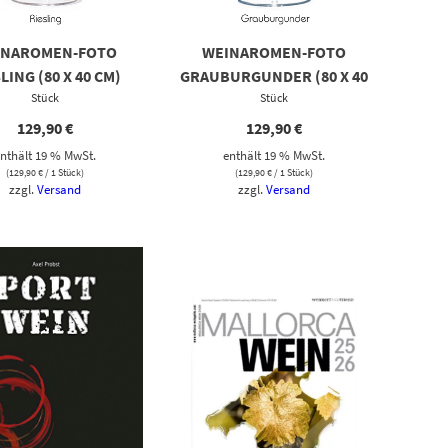
INAROMEN-FOTO
WEINAROMEN-FOTO
LING (80 X 40 CM)
GRAUBURGUNDER (80 X 40
Stück
Stück
CM)
129,90
€
129,90
€
nthält 19 % MwSt.
enthält 19 % MwSt.
(
129,90
€
/ 1 Stück)
(
129,90
€
/ 1 Stück)
zzgl.
Versand
zzgl.
Versand