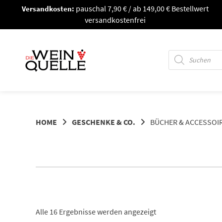
Springe
Versandkosten:
pauschal 7,90 € / ab 149,00 € Bestellwert
zum
versandkostenfrei
Inhalt
Products
search
HOME
GESCHENKE & CO.
BÜCHER & ACCESSOI
Alle 16 Ergebnisse werden angezeigt