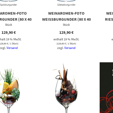
NAROMEN-FOTO
WEINAROMEN-FOTO
WE
RGUNDER (80 X 40
WEISSBURGUNDER (80 X 40 C
RIES
Stück
CM)
Stück
M)
129,90
€
129,90
€
hält 19 % MwSt.
enthält 19 % MwSt.
e
129,90
€
/ 1 Stück)
(
129,90
€
/ 1 Stück)
zzgl.
Versand
zzgl.
Versand