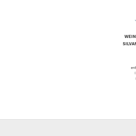
WEI
SILVA
ent
(