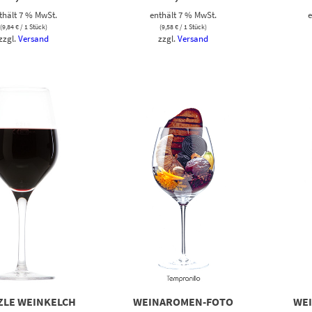
thält 7 % MwSt.
enthält 7 % MwSt.
e
(
9,84
€
/ 1 Stück)
(
9,58
€
/ 1 Stück)
zzgl.
Versand
zzgl.
Versand
ZLE WEINKELCH
WEINAROMEN-FOTO
WE