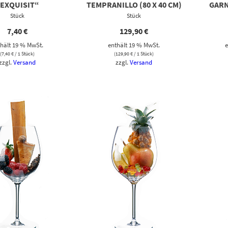
EXQUISIT“
TEMPRANILLO (80 X 40 CM)
GARN
Stück
Stück
7,40
€
129,90
€
hält 19 % MwSt.
enthält 19 % MwSt.
e
(
7,40
€
/ 1 Stück)
(
129,90
€
/ 1 Stück)
zzgl.
Versand
zzgl.
Versand