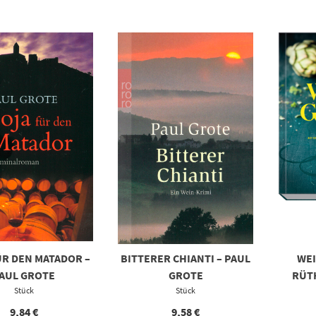
ÜR DEN MATADOR –
BITTERER CHIANTI – PAUL
WEI
AUL GROTE
GROTE
RÜT
Stück
Stück
9,84
€
9,58
€