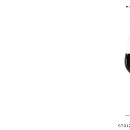
en
STÖL