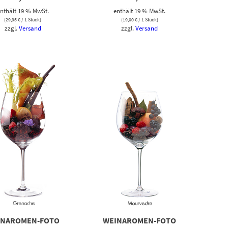
nthält 19 % MwSt.
enthält 19 % MwSt.
(
29,95
€
/ 1 Stück)
(
19,00
€
/ 1 Stück)
zzgl.
Versand
zzgl.
Versand
INAROMEN-FOTO
WEINAROMEN-FOTO