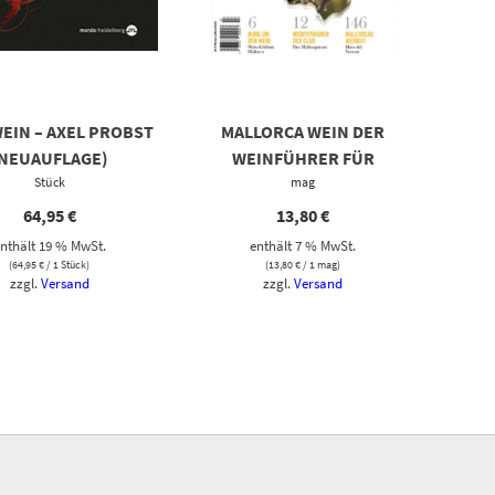
EIN – AXEL PROBST
MALLORCA WEIN DER
(NEUAUFLAGE)
WEINFÜHRER FÜR
Stück
MALLORCA
mag
64,95
€
13,80
€
nthält 19 % MwSt.
enthält 7 % MwSt.
(
64,95
€
/ 1 Stück)
(
13,80
€
/ 1 mag)
zzgl.
Versand
zzgl.
Versand