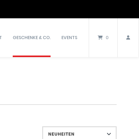
T
GESCHENKE & CO.
EVENTS
0