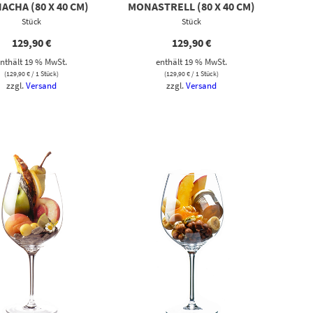
ACHA (80 X 40 CM)
MONASTRELL (80 X 40 CM)
Stück
Stück
129,90
€
129,90
€
nthält 19 % MwSt.
enthält 19 % MwSt.
(
129,90
€
/ 1 Stück)
(
129,90
€
/ 1 Stück)
zzgl.
Versand
zzgl.
Versand