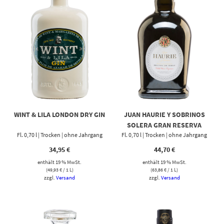
WINT & LILA LONDON DRY GIN
JUAN HAURIE Y SOBRINOS
SOLERA GRAN RESERVA
Fl. 0,70 l | Trocken | ohne Jahrgang
Fl. 0,70 l | Trocken | ohne Jahrgang
BRANDY
34,95
€
44,70
€
enthält 19 % MwSt.
enthält 19 % MwSt.
(
49,93
€
/ 1 L)
(
63,86
€
/ 1 L)
zzgl.
Versand
zzgl.
Versand