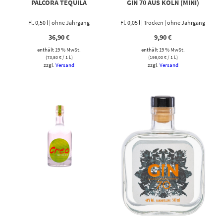
PALCORA TEQUILA
GIN 70 AUS KÖLN (MINI)
Fl. 0,50 l | ohne Jahrgang
Fl. 0,05 l | Trocken | ohne Jahrgang
36,90
€
9,90
€
enthält 19 % MwSt.
enthält 19 % MwSt.
(
73,80
€
/ 1 L)
(
198,00
€
/ 1 L)
zzgl.
Versand
zzgl.
Versand