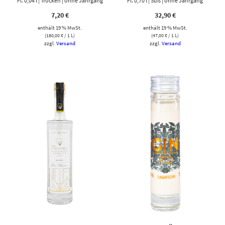
Fl. 0,04 l | Trocken | ohne Jahrgang
Fl. 0,70 l | Süß | ohne Jahrgang
7,20
€
32,90
€
enthält 19 % MwSt.
enthält 19 % MwSt.
(
180,00
€
/ 1 L)
(
47,00
€
/ 1 L)
zzgl.
Versand
zzgl.
Versand