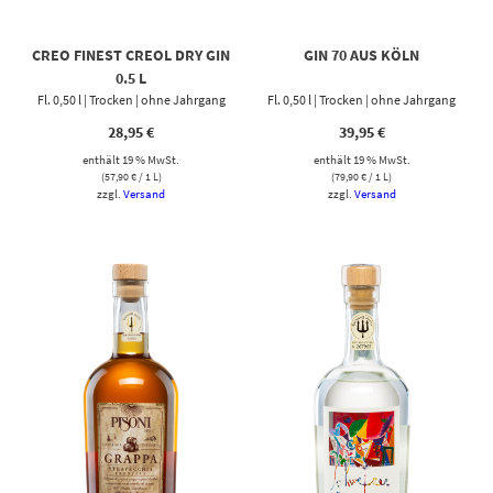
CREO FINEST CREOL DRY GIN
GIN 70 AUS KÖLN
0.5 L
Fl. 0,50 l | Trocken | ohne Jahrgang
Fl. 0,50 l | Trocken | ohne Jahrgang
28,95
€
39,95
€
enthält 19 % MwSt.
enthält 19 % MwSt.
(
57,90
€
/ 1 L)
(
79,90
€
/ 1 L)
zzgl.
Versand
zzgl.
Versand