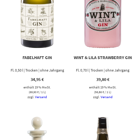
FABELHAFT GIN
WINT & LILA STRAWBERRY GIN
Fl. 0,50 l | Trocken | ohne Jahrgang
Fl. 0,70 l | Trocken | ohne Jahrgang
34,95
€
39,80
€
enthält 19 % MwSt.
enthält 19 % MwSt.
(
69,90
€
/ 1 L)
(
56,86
€
/ 1 L)
zzgl.
Versand
zzgl.
Versand