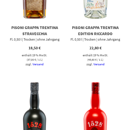
PISONI GRAPPA TRENTINA
PISONI GRAPPA TRENTINA
STRAVECCHIA
EDITION RICCARDO
Fl. 0,50 l | Trocken | ohne Jahrgang
Fl. 0,50 l | Trocken | ohne Jahrgang
SCHWEIZER
18,50
€
22,80
€
enthält 19 % MwSt.
enthält 19 % MwSt.
(
37,00
€
/ 1 L)
(
45,60
€
/ 1 L)
zzgl.
Versand
zzgl.
Versand