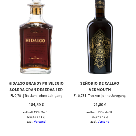
HIDALGO BRANDY PRIVILEGIO
SEÑORIO DE CALLAO
SOLERA GRAN RESERVA 1ER
VERMOUTH
Fl. 0,70 l | Trocken | ohne Jahrgang
HOLZKISTE
Fl. 0,75 l | Trocken | ohne Jahrgang
184,50
€
21,80
€
enthält 19 % MwSt.
enthält 19 % MwSt.
(
263,57
€
/ 1 L)
(
29,07
€
/ 1 L)
zzgl.
Versand
zzgl.
Versand