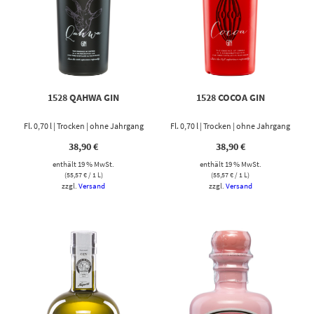
1528 QAHWA GIN
1528 COCOA GIN
Fl. 0,70 l | Trocken | ohne Jahrgang
Fl. 0,70 l | Trocken | ohne Jahrgang
38,90
€
38,90
€
enthält 19 % MwSt.
enthält 19 % MwSt.
(
55,57
€
/ 1 L)
(
55,57
€
/ 1 L)
zzgl.
Versand
zzgl.
Versand