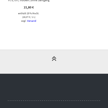
Fl. 0,75 l | Trocken | ohne Jahrgang
21,80
€
enthält 19 % MwSt.
(
29,07
€
/ 1 L)
zzgl.
Versand