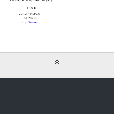
Fl. 0,75 l | Lieblich | ohne Jahrgang
11,60
€
enthält 19 % MwSt.
(
15,47
€
/ 1 L)
zzgl.
Versand