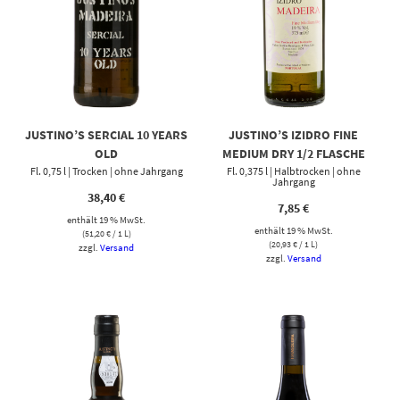
JUSTINO’S SERCIAL 10 YEARS
JUSTINO’S IZIDRO FINE
OLD
MEDIUM DRY 1/2 FLASCHE
Fl. 0,75 l | Trocken | ohne Jahrgang
Fl. 0,375 l | Halbtrocken | ohne
Jahrgang
38,40
€
7,85
€
enthält 19 % MwSt.
enthält 19 % MwSt.
(
51,20
€
/ 1 L)
(
20,93
€
/ 1 L)
zzgl.
Versand
zzgl.
Versand