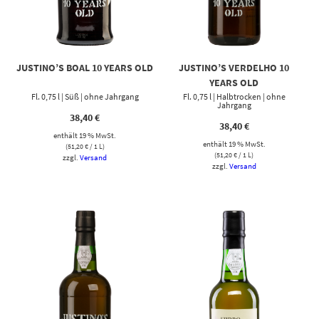
JUSTINO’S BOAL 10 YEARS OLD
JUSTINO’S VERDELHO 10
YEARS OLD
Fl. 0,75 l | Süß | ohne Jahrgang
Fl. 0,75 l | Halbtrocken | ohne
Jahrgang
38,40
€
38,40
€
enthält 19 % MwSt.
enthält 19 % MwSt.
(
51,20
€
/ 1 L)
(
51,20
€
/ 1 L)
zzgl.
Versand
zzgl.
Versand