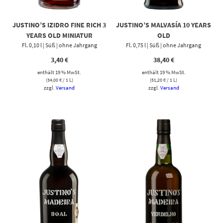
JUSTINO’S IZIDRO FINE RICH 3
JUSTINO’S MALVASÍA 10 YEARS
YEARS OLD MINIATUR
OLD
Fl. 0,10 l | Süß | ohne Jahrgang
Fl. 0,75 l | Süß | ohne Jahrgang
3,40
€
38,40
€
enthält 19 % MwSt.
enthält 19 % MwSt.
(
34,00
€
/ 1 L)
(
51,20
€
/ 1 L)
zzgl.
Versand
zzgl.
Versand