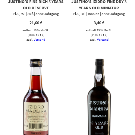
JUSTINO’S FINE RICH 5 YEARS
JUSTINO’S IZIDRO FINE DRY 3
OLD RESERVE
YEARS OLD MINIATUR
Fl. 0,75 l | Süß | ohne Jahrgang
Fl. 0,10 l | Trocken | ohne Jahrgang
21,60
€
3,40
€
enthält 19 % MwSt.
enthält 19 % MwSt.
(
28,80
€
/ 1 L)
(
34,00
€
/ 1 L)
zzgl.
Versand
zzgl.
Versand