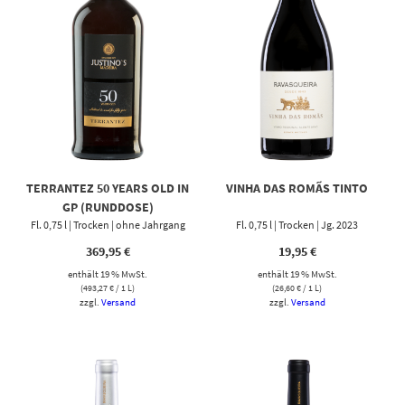
TERRANTEZ 50 YEARS OLD IN
VINHA DAS ROMÃS TINTO
GP (RUNDDOSE)
Fl. 0,75 l | Trocken | ohne Jahrgang
Fl. 0,75 l | Trocken | Jg. 2023
369,95
€
19,95
€
enthält 19 % MwSt.
enthält 19 % MwSt.
(
493,27
€
/ 1 L)
(
26,60
€
/ 1 L)
zzgl.
Versand
zzgl.
Versand