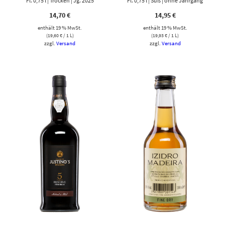
Fl. 0,75 l | Trocken | Jg. 2025
Fl. 0,75 l | Süß | ohne Jahrgang
14,70
€
14,95
€
enthält 19 % MwSt.
enthält 19 % MwSt.
(
19,60
€
/ 1 L)
(
19,93
€
/ 1 L)
zzgl.
Versand
zzgl.
Versand