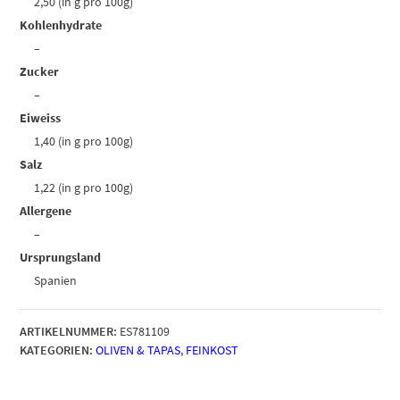
2,50 (in g pro 100g)
Kohlenhydrate
–
Zucker
–
Eiweiss
1,40 (in g pro 100g)
Salz
1,22 (in g pro 100g)
Allergene
–
Ursprungsland
Spanien
ARTIKELNUMMER:
ES781109
KATEGORIEN:
OLIVEN & TAPAS
,
FEINKOST