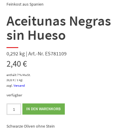
Feinkost aus Spanien
Aceitunas Negras
sin Hueso
0,292 kg | Art.-Nr. ES781109
2,40
€
enthält 7 % MwSt.
(
8,22
€
/ 1 kg)
zzgl.
Versand
verfügbar
Aceitunas
IN DEN WARENKORB
Negras
sin
Hueso
Schwarze Oliven ohne Stein
Menge