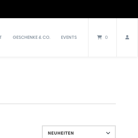
T
GESCHENKE & CO.
EVENTS
0