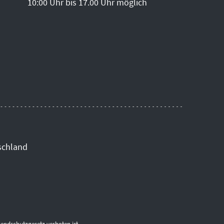
10:00 Uhr bis 17.00 Uhr möglich
schland
endschutzgesetz verboten ist.