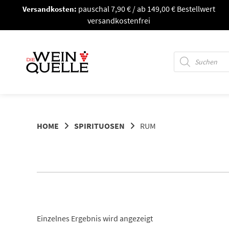
Springe
Versandkosten:
pauschal 7,90 € / ab 149,00 € Bestellwert
zum
versandkostenfrei
Inhalt
Products
search
HOME
SPIRITUOSEN
RUM
Einzelnes Ergebnis wird angezeigt