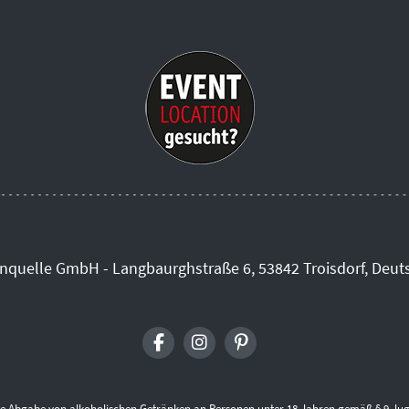
inquelle GmbH - Langbaurghstraße 6, 53842 Troisdorf, Deut
die Abgabe von alkoholischen Getränken an Personen unter 18 Jahren gemäß § 9 Jug