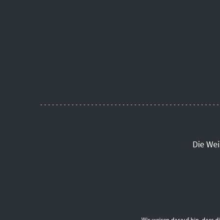
Die We
Wir weisen darauf hin, dass 