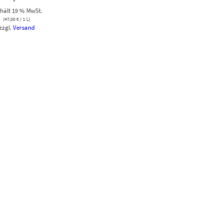
hält 19 % MwSt.
(
47,00
€
/ 1 L)
zzgl.
Versand