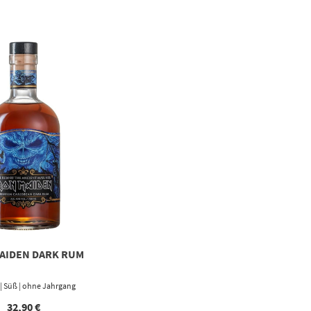
AIDEN DARK RUM
 l | Süß | ohne Jahrgang
32,90
€