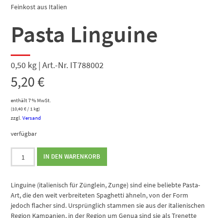
Feinkost aus Italien
Pasta Linguine
0,50 kg | Art.-Nr. IT788002
5,20
€
enthält 7 % MwSt.
(
10,40
€
/ 1 kg)
zzgl.
Versand
verfügbar
Pasta
IN DEN WARENKORB
Linguine
Menge
Linguine (italienisch für Zünglein, Zunge) sind eine beliebte Pasta-
Art, die den weit verbreiteten Spaghetti ähneln, von der Form
jedoch flacher sind. Ursprünglich stammen sie aus der italienischen
Region Kampanien, in der Region um Genua sind sie als Trenette