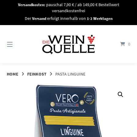
Springe
Versandkosten:
pauschal 7,90 € / ab 149,00 € Bestellwert
zum
versandkostenfrei
Inhalt
Der
Versand
erfolgt innerhalb von
1-2 Werktagen
0
HOME
FEINKOST
PASTA LINGUINE