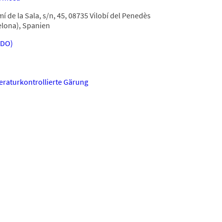
í de la Sala, s/n, 45, 08735 Vilobí del Penedès
elona), Spanien
(DO)
raturkontrollierte Gärung