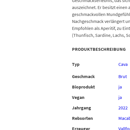
Geschmackserlebnis, das sich
auszeichnet. Er besitzt einen
geschmackvollen Mundgefühl g
Nachgeschmack verlängert un
Empfohlen als Aperitif, zu Ei
(Thunfisch, Sardine, Lachs, S
PRODUKTBESCHREIBUNG
Typ
Cava
Geschmack
Brut
Bioprodukt
ja
Vegan
ja
Jahrgang
2022
Rebsorten
Maca
Erzeuger
Vallf