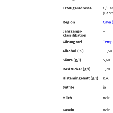
Erzeugeradresse
C/ Cam
(Barc
Region
Cava 
Jahrgangs-
–
klassifikation
Gärungsart
Tempe
Alkohol (%)
11,50
Säure (g/l)
5,60
Restzucker (g/l)
1,20
Histamingehalt (g/l)
k.A.
Sulfite
ja
Milch
nein
Kasein
nein