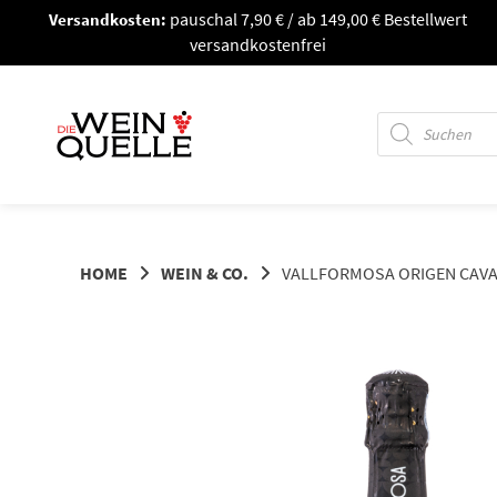
Springe
Versandkosten:
pauschal 7,90 € / ab 149,00 € Bestellwert
zum
versandkostenfrei
Inhalt
Products
search
HOME
WEIN & CO.
VALLFORMOSA ORIGEN CAVA