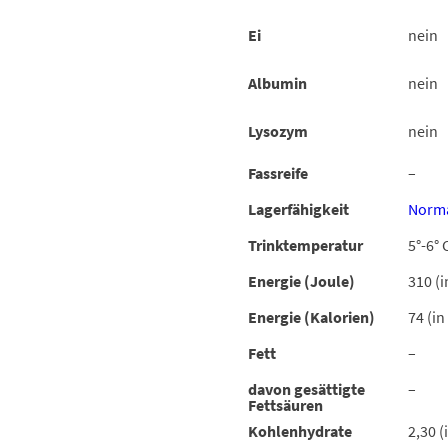
Ei
nein
Albumin
nein
Lysozym
nein
Fassreife
–
Lagerfähigkeit
Norma
Trinktemperatur
5°-6° 
Energie (Joule)
310 (i
Energie (Kalorien)
74 (in
Fett
–
davon gesättigte
–
Fettsäuren
Kohlenhydrate
2,30 (