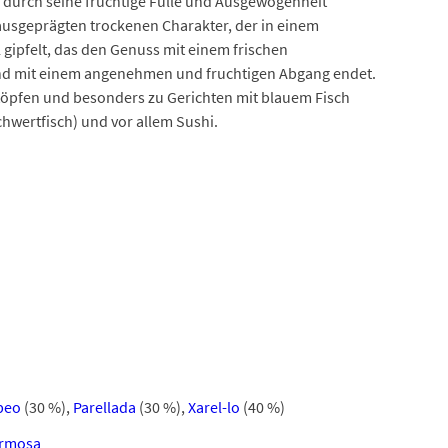
 durch seine fruchtige Fülle und Ausgewogenheit
 ausgeprägten trockenen Charakter, der in einem
ipfelt, das den Genuss mit einem frischen
d mit einem angenehmen und fruchtigen Abgang endet.
ntöpfen und besonders zu Gerichten mit blauem Fisch
chwertfisch) und vor allem Sushi.
beo
(30 %)
,
Parellada
(30 %)
,
Xarel-lo
(40 %)
ormosa