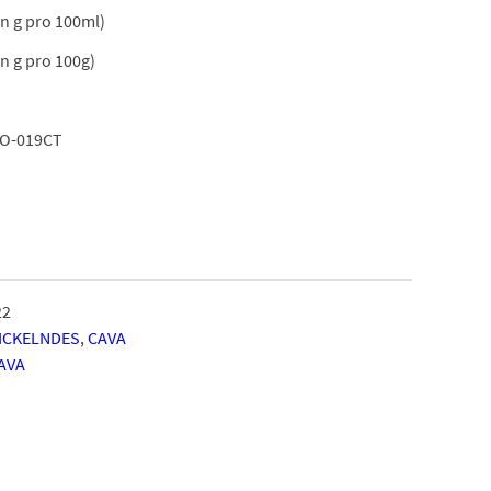
in g pro 100ml)
in g pro 100g)
CO-019CT
22
ICKELNDES
,
CAVA
AVA