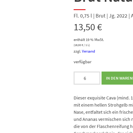
Fl. 0,75 l | Brut | Jg. 2022 
13,50
€
enthält 19 % MwSt.
(
18,00
€
/ 1 L)
zzgl.
Versand
verfügbar
Vallformosa
IN DEN WARE
Origen
Cava
Brut
Dieser exquisite Cava (mind. 1
Nature
mit einem hellen Strohgelb mi
Reserva
Nase, entfaltet sich ein frisc
Menge
und Ananas vermischen sich m
die von der Flaschenreifung h