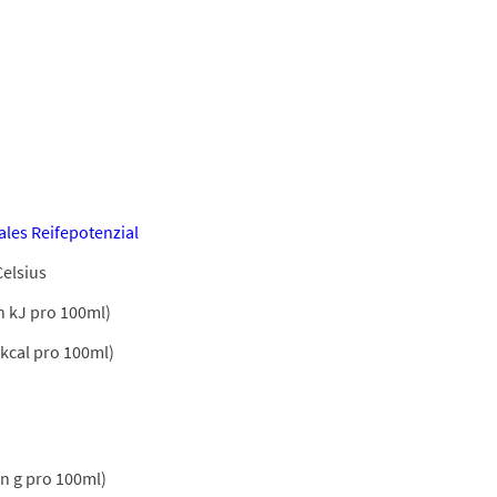
les Reifepotenzial
Celsius
n kJ pro 100ml)
 kcal pro 100ml)
in g pro 100ml)