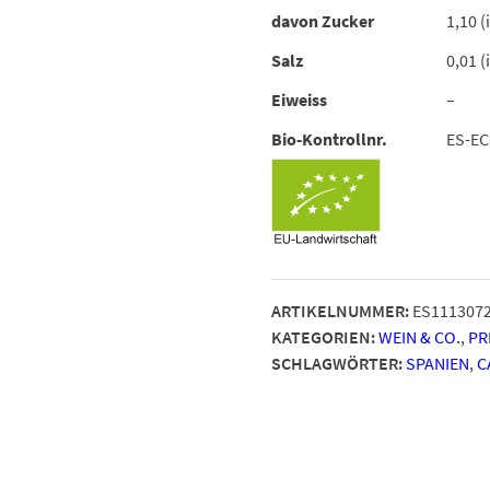
davon Zucker
1,10 (
Salz
0,01 (
Eiweiss
–
Bio-Kontrollnr.
ES-E
ARTIKELNUMMER:
ES111307
KATEGORIEN:
WEIN & CO.
,
PR
SCHLAGWÖRTER:
SPANIEN
,
C