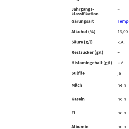
Jahrgangs-
–
klassifikation
Gärungsart
Tempe
Alkohol (%)
13,00
Säure (g/l)
k.A.
Restzucker (g/l)
–
Histamingehalt (g/l)
k.A.
Sulfite
ja
Milch
nein
Kasein
nein
Ei
nein
Albumin
nein