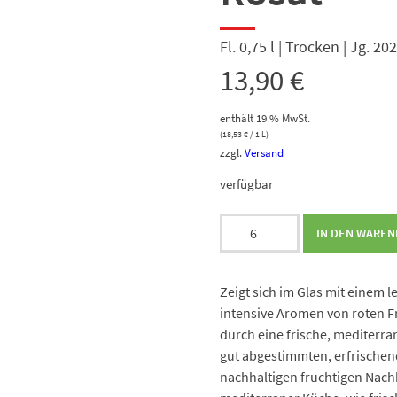
Fl. 0,75 l | Trocken | Jg. 20
13,90
€
enthält 19 % MwSt.
(
18,53
€
/ 1 L)
zzgl.
Versand
verfügbar
Macia
IN DEN WARE
Batle
Carbonica
Rosat
Zeigt sich im Glas mit einem l
Menge
intensive Aromen von roten F
durch eine frische, mediterra
gut abgestimmten, erfrische
nachhaltigen fruchtigen Nachk