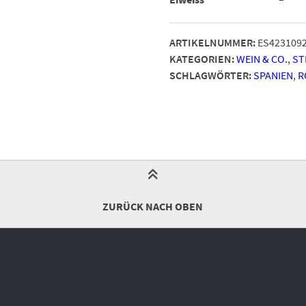
ARTIKELNUMMER:
ES423109
KATEGORIEN:
WEIN & CO.
,
ST
SCHLAGWÖRTER:
SPANIEN
,
R
ZURÜCK NACH OBEN