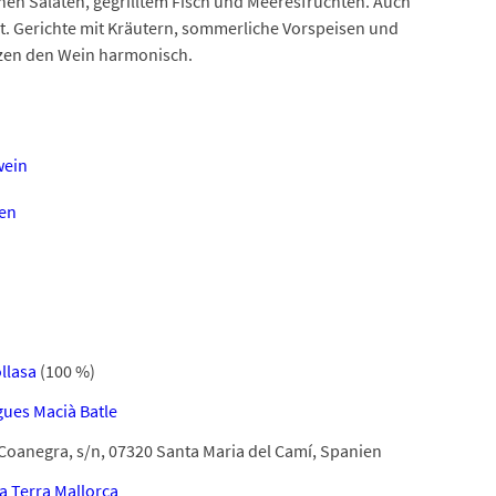
hen Salaten, gegrilltem Fisch und Meeresfrüchten. Auch
gnet. Gerichte mit Kräutern, sommerliche Vorspeisen und
nzen den Wein harmonisch.
wein
en
llasa
(100 %)
ues Macià Batle
Coanegra, s/n, 07320 Santa Maria del Camí, Spanien
la Terra Mallorca