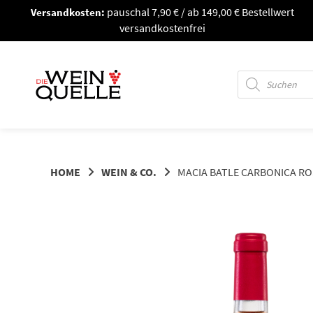
Springe
Versandkosten:
pauschal 7,90 € / ab 149,00 € Bestellwert
zum
versandkostenfrei
Inhalt
Products
search
HOME
WEIN & CO.
MACIA BATLE CARBONICA R