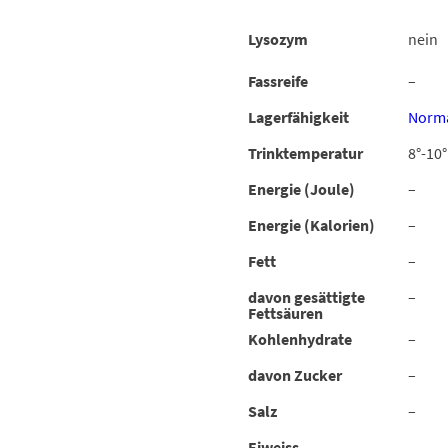
Lysozym
nein
Fassreife
–
Lagerfähigkeit
Norma
Trinktemperatur
8°-10°
Energie (Joule)
–
Energie (Kalorien)
–
Fett
–
davon gesättigte
–
Fettsäuren
Kohlenhydrate
–
davon Zucker
–
Salz
–
Eiweiss
–