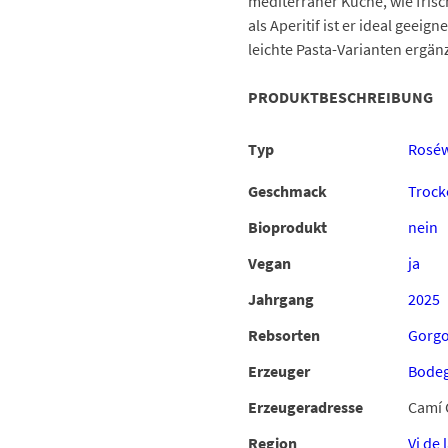
mediterraner Küche, wie frisc
als Aperitif ist er ideal geei
leichte Pasta-Varianten ergä
PRODUKTBESCHREIBUNG
Typ
Rosé
Geschmack
Trock
Bioprodukt
nein
Vegan
ja
Jahrgang
2025
Rebsorten
Gorgo
Erzeuger
Bodeg
Erzeugeradresse
Camí 
Region
Vi de 