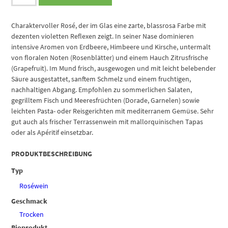
Batle
Margalida
Llompart
Charaktervoller Rosé, der im Glas eine zarte, blassrosa Farbe mit
Rosat
dezenten violetten Reflexen zeigt. In seiner Nase dominieren
Menge
intensive Aromen von Erdbeere, Himbeere und Kirsche, untermalt
von floralen Noten (Rosenblätter) und einem Hauch Zitrusfrische
(Grapefruit). Im Mund frisch, ausgewogen und mit leicht belebender
Säure ausgestattet, sanftem Schmelz und einem fruchtigen,
nachhaltigen Abgang. Empfohlen zu sommerlichen Salaten,
gegrilltem Fisch und Meeresfrüchten (Dorade, Garnelen) sowie
leichten Pasta- oder Reisgerichten mit mediterranem Gemüse. Sehr
gut auch als frischer Terrassenwein mit mallorquinischen Tapas
oder als Apéritif einsetzbar.
PRODUKTBESCHREIBUNG
Typ
Roséwein
Geschmack
Trocken
Bioprodukt