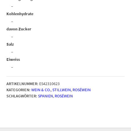
–
Kohlenhydrate
–
davon Zucker
–
Salz
–
Eiweiss
–
ARTIKELNUMMER:
ES42310623
KATEGORIEN:
WEIN & CO.
,
STILLWEIN
,
ROSÉWEIN
SCHLAGWÖRTER:
SPANIEN
,
ROSÉWEIN