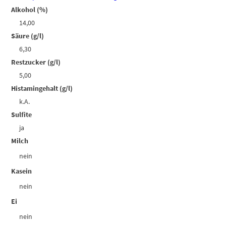
Alkohol (%)
14,00
Säure (g/l)
6,30
Restzucker (g/l)
5,00
Histamingehalt (g/l)
k.A.
Sulfite
ja
Milch
nein
Kasein
nein
Ei
nein