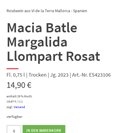
Roséwein aus Vi de la Terra Mallorca - Spanien
Macia Batle
Margalida
Llompart Rosat
Fl. 0,75 l | Trocken | Jg. 2023 | Art.-Nr. ES423106
14,90
€
enthält 19 % MwSt.
(
19,87
€
/ 1 L)
zzgl.
Versand
verfügbar
Macia
IN DEN WARENKORB