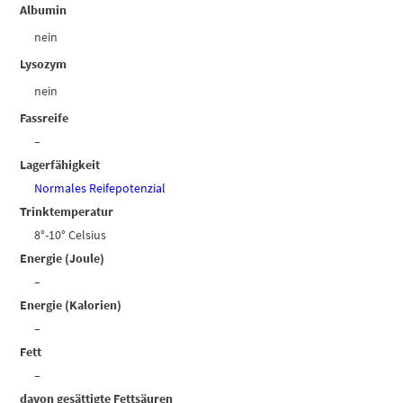
Albumin
nein
Lysozym
nein
Fassreife
–
Lagerfähigkeit
Normales Reifepotenzial
Trinktemperatur
8°-10° Celsius
Energie (Joule)
–
Energie (Kalorien)
–
Fett
–
davon gesättigte Fettsäuren