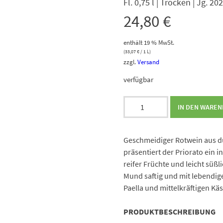
Fl. 0,75 l | Trocken | Jg. 20
24,80
€
enthält 19 % MwSt.
(
33,07
€
/ 1 L)
zzgl.
Versand
verfügbar
Bellmunt
IN DEN WARE
Tinto
Menge
Geschmeidiger Rotwein aus du
präsentiert der Priorato ein i
reifer Früchte und leicht süß
Mund saftig und mit lebendige
Paella und mittelkräftigen Kä
PRODUKTBESCHREIBUNG