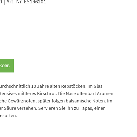
21 | Art.-Nr. ES196201
NKORB
rchschnittlich 10 Jahre alten Rebstöcken. Im Glas
ntensives mittleres Kirschrot. Die Nase offenbart Aromen
liche Gewürznoten, später folgen balsamische Noten. Im
r Säure versehen. Servieren Sie ihn zu Tapas, einer
sesorten.