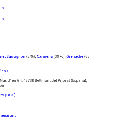
in
en
net Sauvignon
(5 %)
,
Cariñena
(30 %)
,
Grenache
(65
 en Gil
Mas d' en Gil, 43738 Bellmunt del Priorat (España),
en
ato (DOC)
hegärung