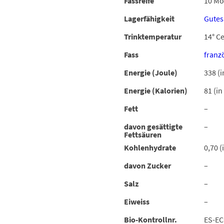
Fassreife
10 Mo
Lagerfähigkeit
Gutes
Trinktemperatur
14° Ce
Fass
franz
Energie (Joule)
338 (i
Energie (Kalorien)
81 (in
Fett
–
davon gesättigte
–
Fettsäuren
Kohlenhydrate
0,70 (
davon Zucker
–
Salz
–
Eiweiss
–
Bio-Kontrollnr.
ES-EC