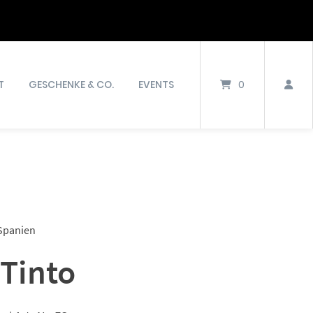
T
GESCHENKE & CO.
EVENTS
0
 Spanien
Tinto