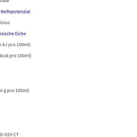
nate
 Reifepotenzial
lsius
ösische Eiche
n kJ pro 100ml)
 kcal pro 100ml)
in g pro 100ml)
O-019-CT