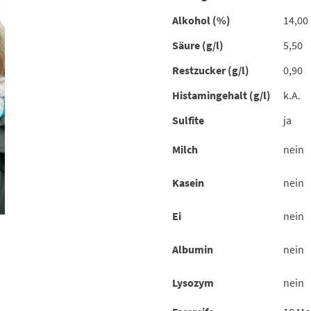
Alkohol (%)
14,00
Säure (g/l)
5,50
Restzucker (g/l)
0,90
Histamingehalt (g/l)
k.A.
Sulfite
ja
Milch
nein
Kasein
nein
Ei
nein
Albumin
nein
Lysozym
nein