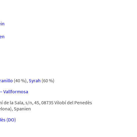
in
en
anillo
(40 %)
,
Syrah
(60 %)
 – Vallformosa
 de la Sala, s/n, 45, 08735 Vilobí del Penedès
elona), Spanien
ès (DO)