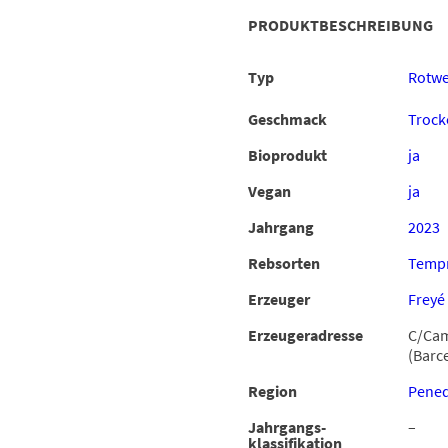
PRODUKTBESCHREIBUNG
Typ
Rotwe
Geschmack
Trock
Bioprodukt
ja
Vegan
ja
Jahrgang
2023
Rebsorten
Tempr
Erzeuger
Freyé
Erzeugeradresse
C/Camí
(Barc
Region
Pened
Jahrgangs-
–
klassifikation