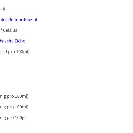
ate
les Reifepotenzial
° Celsius
ösische Eiche
n kJ pro 100ml)
in g pro 100ml)
in g pro 100ml)
in g pro 100g)