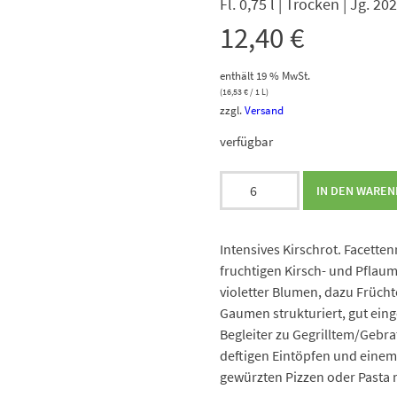
Fl. 0,75 l | Trocken | Jg. 20
12,40
€
enthält 19 % MwSt.
(
16,53
€
/ 1 L)
zzgl.
Versand
verfügbar
Freyé
IN DEN WARE
Syrah
&
Tempranillo
Intensives Kirschrot. Facette
Menge
fruchtigen Kirsch- und Pflau
violetter Blumen, dazu Früch
Gaumen strukturiert, gut ein
Begleiter zu Gegrilltem/Gebr
deftigen Eintöpfen und einem
gewürzten Pizzen oder Pasta 