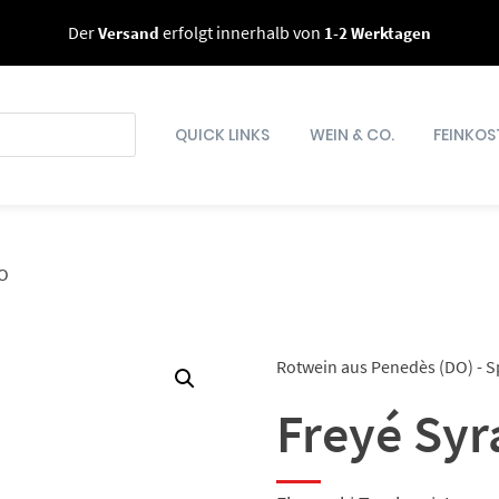
Der
Versand
erfolgt innerhalb von
1-2 Werktagen
QUICK LINKS
WEIN & CO.
FEINKOS
O
Rotwein aus Penedès (DO) - 
Freyé Syr