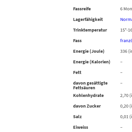
Fassreife
6 Mon
Lagerfähigkeit
Norma
Trinktemperatur
15°-16
Fass
franz
Energie (Joule)
336 (i
Energie (Kalorien)
–
Fett
–
davon gesättigte
–
Fettsäuren
Kohlenhydrate
2,70 (
davon Zucker
0,20 (
Salz
0,01 (
Eiweiss
–