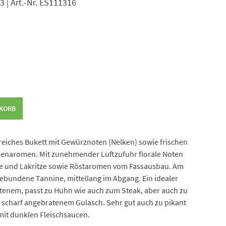
23 | Art.-Nr. ES111316
NKORB
nreiches Bukett mit Gewürznoten (Nelken) sowie frischen
menaromen. Mit zunehmender Luftzufuhr florale Noten
te und Lakritze sowie Röstaromen vom Fassausbau. Am
gebundene Tannine, mittellang im Abgang. Ein idealer
atenem, passt zu Huhn wie auch zum Steak, aber auch zu
 scharf angebratenem Gulasch. Sehr gut auch zu pikant
mit dunklen Fleischsaucen.