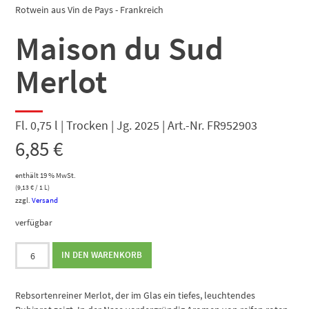
Rotwein aus Vin de Pays - Frankreich
Maison du Sud
Merlot
Fl. 0,75 l | Trocken | Jg. 2025 | Art.-Nr. FR952903
6,85
€
enthält 19 % MwSt.
(
9,13
€
/ 1 L)
zzgl.
Versand
verfügbar
Maison
IN DEN WARENKORB
du
Sud
Merlot
Rebsortenreiner Merlot, der im Glas ein tiefes, leuchtendes
Menge