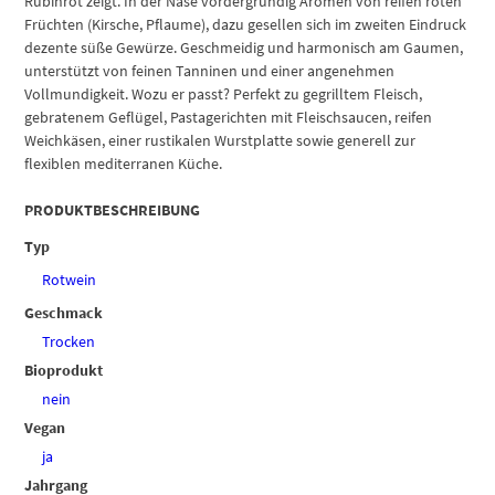
Rubinrot zeigt. In der Nase vordergründig Aromen von reifen roten
Früchten (Kirsche, Pflaume), dazu gesellen sich im zweiten Eindruck
dezente süße Gewürze. Geschmeidig und harmonisch am Gaumen,
unterstützt von feinen Tanninen und einer angenehmen
Vollmundigkeit. Wozu er passt? Perfekt zu gegrilltem Fleisch,
gebratenem Geflügel, Pastagerichten mit Fleischsaucen, reifen
Weichkäsen, einer rustikalen Wurstplatte sowie generell zur
flexiblen mediterranen Küche.
PRODUKTBESCHREIBUNG
Typ
Rotwein
Geschmack
Trocken
Bioprodukt
nein
Vegan
ja
Jahrgang