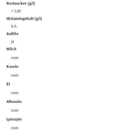
Restzucker (g/l)
< 1,00
Histamingehalt (g/l)
k.A.
Sulfite
ja
Milch
nein
Kasein
nein
Ei
nein
Albumin
nein
Lysozym
nein