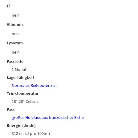
Ei
nein
Albumin
nein
Lysozym
nein
Fassreife
1 Monat
Lagerfähigkeit
Normales Reifepotenzial
Trinktemperatur
18°-20° Celsius
Fass
großes Holzfass aus französischer Eiche
Energie (Joule)
312 (in kJ pro 100ml)