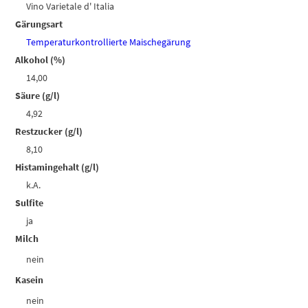
Vino Varietale d' Italia
Gärungsart
Temperaturkontrollierte Maischegärung
Alkohol (%)
14,00
Säure (g/l)
4,92
Restzucker (g/l)
8,10
Histamingehalt (g/l)
k.A.
Sulfite
ja
Milch
nein
Kasein
nein