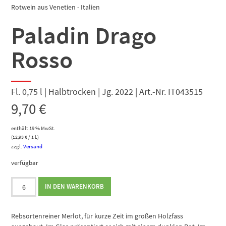
Rotwein aus Venetien - Italien
Paladin Drago
Rosso
Fl. 0,75 l | Halbtrocken | Jg. 2022 | Art.-Nr. IT043515
9,70
€
enthält 19 % MwSt.
(
12,93
€
/ 1 L)
zzgl.
Versand
verfügbar
Paladin
IN DEN WARENKORB
Drago
Rosso
Menge
Rebsortenreiner Merlot, für kurze Zeit im großen Holzfass