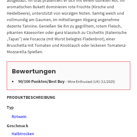
ausgebaut. Im Glas präsentiert er sich mit einem dunklen Rot. Im
aromatischen Bukett dominieren rote Früchte (Kirsche und
Heidelbeere), unterstützt von würzigen Noten. Samtig weich und
vollmundig am Gaumen, im mittellangen Abgang angenehme
dezente Tannine. Genießen Sie ihn zu gegrilltem, rotem Fleisch,
pikanten Käsesorten oder ganz klassisch zu Cicchettis (italienische
„Tapas”) wie Focaccia (mit Wurst belegtes Fladenbrot), einer
Bruschetta mit Tomaten und Knoblauch oder leckeren Tomatenz-
Mozzarella-Spießen.
Bewertungen
90/100 Punkten/Best Buy
-
Wine Enthusiast (UK) (11/2025)
PRODUKTBESCHREIBUNG
Typ
Rotwein
Geschmack
Halbtrocken