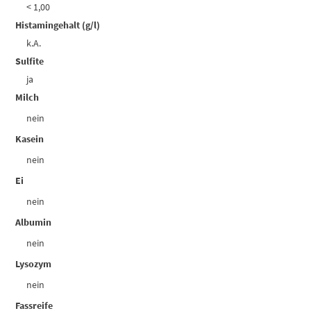
< 1,00
Histamingehalt (g/l)
k.A.
Sulfite
ja
Milch
nein
Kasein
nein
Ei
nein
Albumin
nein
Lysozym
nein
Fassreife