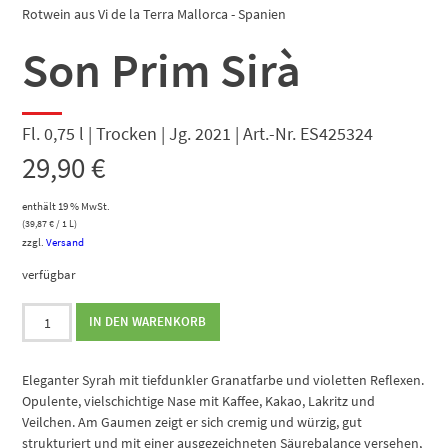
Rotwein aus Vi de la Terra Mallorca - Spanien
Son Prim Sirà
Fl. 0,75 l | Trocken | Jg. 2021 | Art.-Nr. ES425324
29,90
€
enthält 19 % MwSt.
(
39,87
€
/ 1 L)
zzgl.
Versand
verfügbar
Son
IN DEN WARENKORB
Prim
Sirà
Menge
Eleganter Syrah mit tiefdunkler Granatfarbe und violetten Reflexen.
Opulente, vielschichtige Nase mit Kaffee, Kakao, Lakritz und
Veilchen. Am Gaumen zeigt er sich cremig und würzig, gut
strukturiert und mit einer ausgezeichneten Säurebalance versehen,