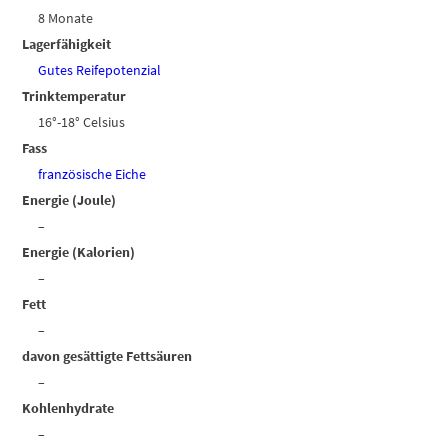
8 Monate
Lagerfähigkeit
Gutes Reifepotenzial
Trinktemperatur
16°-18° Celsius
Fass
französische Eiche
Energie (Joule)
–
Energie (Kalorien)
–
Fett
–
davon gesättigte Fettsäuren
–
Kohlenhydrate
–