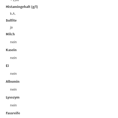
Histamingehalt (g/l)
k.A.
Sulfite
ja
Milch
nein
Kasein
nein
Ei
nein
Albumin
nein
Lysozym
nein
Fassreife