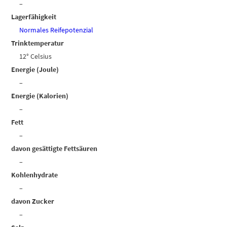
–
Lagerfähigkeit
Normales Reifepotenzial
Trinktemperatur
12° Celsius
Energie (Joule)
–
Energie (Kalorien)
–
Fett
–
davon gesättigte Fettsäuren
–
Kohlenhydrate
–
davon Zucker
–