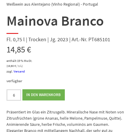
Weißwein aus Alentejano (Vinho Regional) - Portugal
Mainova Branco
Fl. 0,75 l | Trocken | Jg. 2023 | Art.-Nr. PT685101
14,85
€
enthält 19 % MwSt.
(
19,80
€
/ 1 L)
zzgl.
Versand
verfügbar
Mainova
IN DEN WARENKORB
Branco
Menge
Präsentiert im Glas ein Zitrusgelb. Mineralische Nase mit Noten von
Zitrusfrüchten (grüne Ananas, helle Melone, Pampelmuse, Quitte).
Animierende Säure, herbe Frische, voluminös am Gaumen.
Eleganter Branco mit mittellangem Nachhall, der sehr gut zu