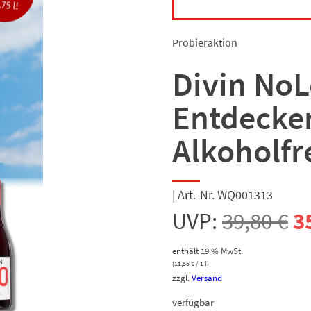
Probieraktion
Divin No
Entdecke
Alkoholfr
| Art.-Nr. WQ001313
U
UVP:
39,80
€
3
P
enthält 19 % MwSt.
(
11,85
€
/ 1 l)
zzgl.
Versand
w
verfügbar