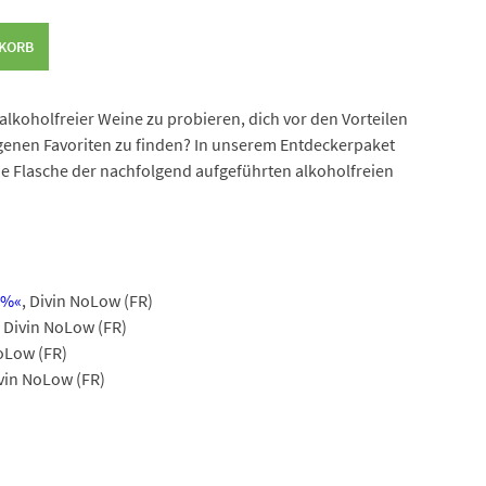
9,80 €
35,55 €.
NKORB
t alkoholfreier Weine zu probieren, dich vor den Vorteilen
enen Favoriten zu finden? In unserem Entdeckerpaket
ne Flasche der nachfolgend aufgeführten alkoholfreien
 %«
, Divin NoLow (FR)
, Divin NoLow (FR)
NoLow (FR)
ivin NoLow (FR)