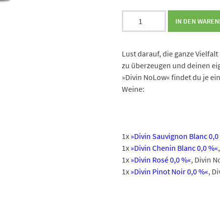
3
Divin
IN DEN WARE
NoLow
-
Entdeckerpaket
Lust darauf, die ganze Vielfal
Alkoholfreie
zu überzeugen und deinen eig
Weine
»Divin NoLow« findet du je ei
Menge
Weine:
1x
»Divin Sauvignon Blanc 0,0
1x
»Divin Chenin Blanc 0,0 %«
1x
»Divin Rosé 0,0 %«
, Divin 
1x
»Divin Pinot Noir 0,0 %«
, D