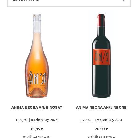
Fogoneu, Premsal Blanc und Giró Ros wurden auf
unterschiedlichen Bodentypen gepflanzt. Zwischen den Reben
wachsen Obstbäume (u. a. Aprikosen-, Birn-, Pfirsich-, Pflaumen-
und Kirschbäume). Die Rebflächen in Waldnähe sind so
ausgerichtet, dass der Meereswind optimal genutzt wird. Im
Anschluss an die Handlese und nach der manuellen und optischen
Selektion der Trauben kommt beim Transport der Beeren in die
Edelstahl- und Zementtanks das Gravitationsprinzip zur
Anwendung. Das Wichtigste ist jedoch die Verwendung
weinbergseigener Hefen von Son Negre unter Einsatz der durch
jahrelange Identifizierung und Selektion von Hefen entstandenen
Gendatenbank. Dies ermöglicht es, die Typizität der inseleigenen
Rebsorten zu stärken.
ANIMA NEGRA AN/R ROSAT
ANIMA NEGRA AN/2 NEGRE
Fl. 0,75 l | Trocken | Jg. 2024
Fl. 0,75 l | Trocken | Jg. 2023
19,95
€
20,90
€
enthält 19 % MwSt.
enthält 19 % MwSt.