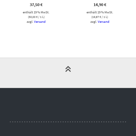
37,50
€
14,90
€
enthält 19 % MwSt.
enthält 19 % MwSt.
(
50,00
€
/ 1 L)
(
19,87
€
/ 1 L)
zzgl.
Versand
zzgl.
Versand