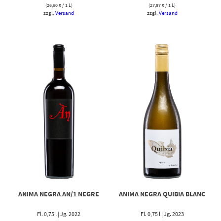
(
26,60
€
/ 1 L)
(
27,87
€
/ 1 L)
zzgl.
Versand
zzgl.
Versand
ANIMA NEGRA AN/1 NEGRE
ANIMA NEGRA QUIBIA BLANC
Fl. 0,75 l | Jg. 2022
Fl. 0,75 l | Jg. 2023