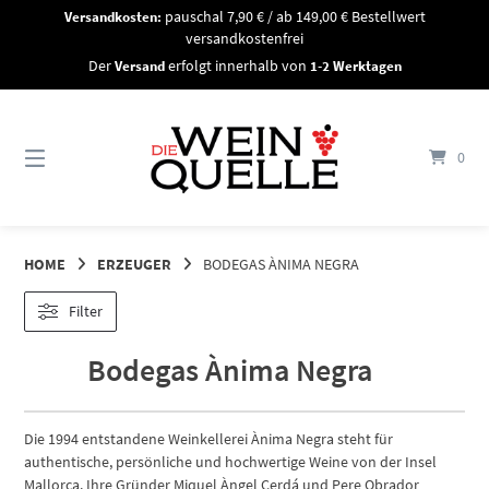
Springe
Versandkosten:
pauschal 7,90 € / ab 149,00 € Bestellwert
zum
versandkostenfrei
Inhalt
Der
Versand
erfolgt innerhalb von
1-2 Werktagen
0
HOME
ERZEUGER
BODEGAS ÀNIMA NEGRA
Filter
Bodegas Ànima Negra
Die 1994 entstandene Weinkellerei Ànima Negra steht für
authentische, persönliche und hochwertige Weine von der Insel
Mallorca. Ihre Gründer Miquel Àngel Cerdá und Pere Obrador