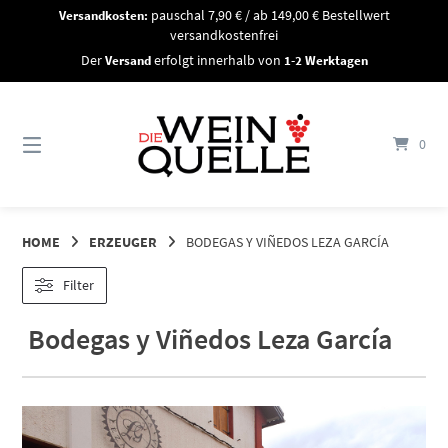
Springe
Versandkosten:
pauschal 7,90 € / ab 149,00 € Bestellwert
zum
versandkostenfrei
Inhalt
Der
Versand
erfolgt innerhalb von
1-2 Werktagen
0
HOME
ERZEUGER
BODEGAS Y VIÑEDOS LEZA GARCÍA
Filter
Bodegas y Viñedos Leza García