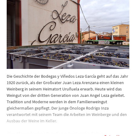
Die Geschichte der Bodegas y Viñedos Leza García geht auf das Jahr
1920 zurück, als der Großvater Juan Leza Arenzana einen kleinen
Weinberg in seinem Heimatort Uruñuela erwarb. Heute wird das
Weingut von der dritten Generation von Juan Angel Leza geleitet.
Tradition und Moderne werden in dem Familienweingut
gleichermaßen gepflegt. Der junge Önologe Rodrigo Inza
verantwortet mit seinem Team die Arbeiten im Weinberge und den
Ausbau der Weine im Keller.
Über 85 verschiedene Parzellen mit unterschiedlichen