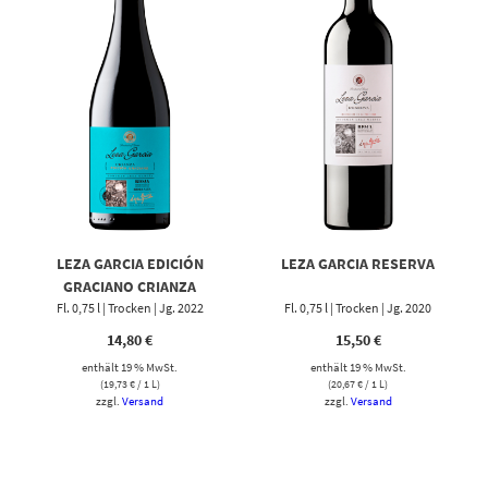
LEZA GARCIA EDICIÓN
LEZA GARCIA RESERVA
GRACIANO CRIANZA
Fl. 0,75 l | Trocken | Jg. 2022
Fl. 0,75 l | Trocken | Jg. 2020
14,80
€
15,50
€
enthält 19 % MwSt.
enthält 19 % MwSt.
(
19,73
€
/ 1 L)
(
20,67
€
/ 1 L)
zzgl.
Versand
zzgl.
Versand