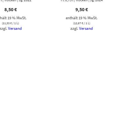
8,50
€
9,50
€
hält 19 % MwSt.
enthält 19 % MwSt.
(
11,33
€
/ 1 L)
(
12,67
€
/ 1 L)
zzgl.
Versand
zzgl.
Versand