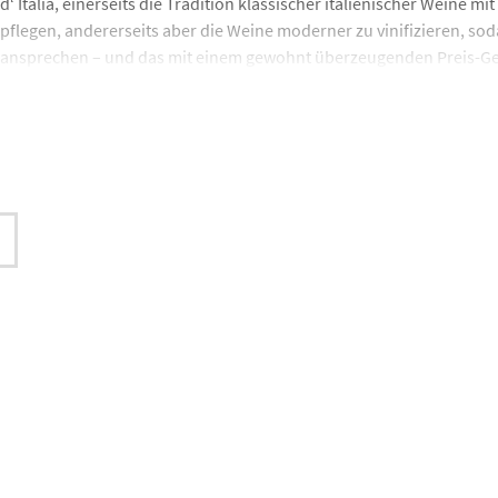
d‘ Italia, einerseits die Tradition klassischer italienischer Weine 
pflegen, andererseits aber die Weine moderner zu vinifizieren, so
ansprechen – und das mit einem gewohnt überzeugenden Preis-Ge