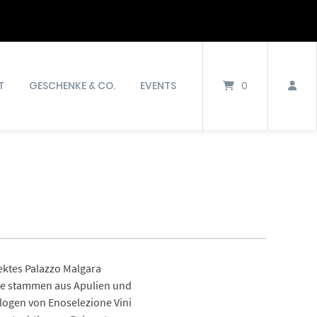
T
GESCHENKE & CO.
EVENTS
0
jektes Palazzo Malgara
eine stammen aus Apulien und
logen von Enoselezione Vini