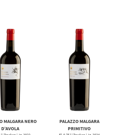
O MALGARA NERO
PALAZZO MALGARA
D’AVOLA
PRIMITIVO
5 l | Trocken | Jg. 2022
Fl. 0,75 l | Trocken | Jg. 2024