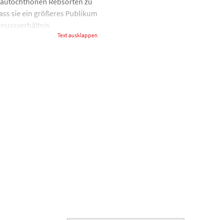
mit autochthonen Rebsorten zu
dass sie ein größeres Publikum
nussverhältnis.
Text ausklappen