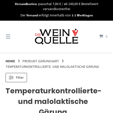
Springe
Versandkosten:
pauschal 7,90 € / ab 149,00 € Bestellwert
zum
versandkostenfrei
Inhalt
Der
Versand
erfolgt innerhalb von
1-2 Werktagen
0
HOME
PRODUKT GÄRUNGSART
TEMPERATURKONTROLLIERTE- UND MALOLAKTISCHE GÄRUNG
Filter
Temperaturkontrollierte-
und malolaktische
Gärung