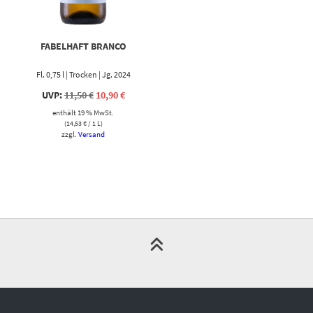
FABELHAFT BRANCO
Fl. 0,75 l | Trocken | Jg. 2024
Ursprünglicher
Aktueller
UVP:
11,50
€
10,90
€
Preis
Preis
enthält 19 % MwSt.
war:
ist:
11,50 €
10,90 €.
(
14,53
€
/ 1 L)
zzgl.
Versand