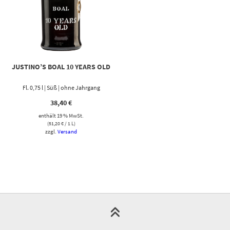
JUSTINO’S BOAL 10 YEARS OLD
Fl. 0,75 l | Süß | ohne Jahrgang
38,40
€
enthält 19 % MwSt.
(
51,20
€
/ 1 L)
zzgl.
Versand