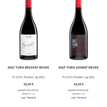
DALT TURO BRESCAT NEGRE
DALT TURO GRANAT NEGRE
Fl. 0,75 l | Trocken | Jg. 2021
Fl. 0,75 l | Trocken | Jg. 2021
18,50
€
14,50
€
enthält 19 % MwSt.
enthält 19 % MwSt.
(
24,67
€
/ 1 L)
(
19,33
€
/ 1 L)
zzgl.
Versand
zzgl.
Versand