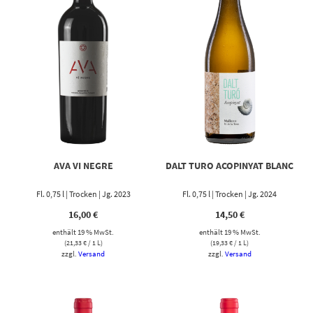
AVA VI NEGRE
DALT TURO ACOPINYAT BLANC
Fl. 0,75 l | Trocken | Jg. 2023
Fl. 0,75 l | Trocken | Jg. 2024
16,00
€
14,50
€
enthält 19 % MwSt.
enthält 19 % MwSt.
(
21,33
€
/ 1 L)
(
19,33
€
/ 1 L)
zzgl.
Versand
zzgl.
Versand