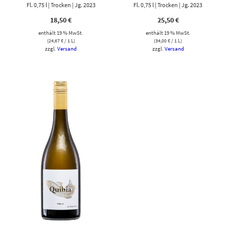
Fl. 0,75 l | Trocken | Jg. 2023
Fl. 0,75 l | Trocken | Jg. 2023
18,50
€
25,50
€
enthält 19 % MwSt.
enthält 19 % MwSt.
(
24,67
€
/ 1 L)
(
34,00
€
/ 1 L)
zzgl.
Versand
zzgl.
Versand