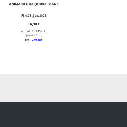
ANIMA NEGRA QUIBIA BLANC
Fl. 0,75 l | Jg. 2023
14,90
€
enthält 19 % MwSt.
(
19,87
€
/ 1 L)
zzgl.
Versand