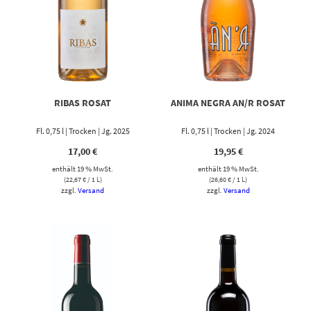
RIBAS ROSAT
ANIMA NEGRA AN/R ROSAT
Fl. 0,75 l | Trocken | Jg. 2025
Fl. 0,75 l | Trocken | Jg. 2024
17,00
€
19,95
€
enthält 19 % MwSt.
enthält 19 % MwSt.
(
22,67
€
/ 1 L)
(
26,60
€
/ 1 L)
zzgl.
Versand
zzgl.
Versand