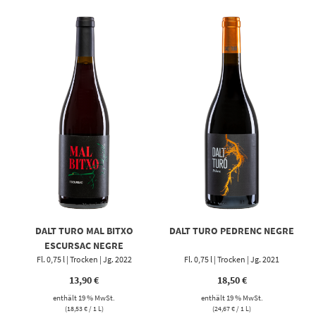
DALT TURO MAL BITXO
DALT TURO PEDRENC NEGRE
ESCURSAC NEGRE
Fl. 0,75 l | Trocken | Jg. 2022
Fl. 0,75 l | Trocken | Jg. 2021
13,90
€
18,50
€
enthält 19 % MwSt.
enthält 19 % MwSt.
(
18,53
€
/ 1 L)
(
24,67
€
/ 1 L)