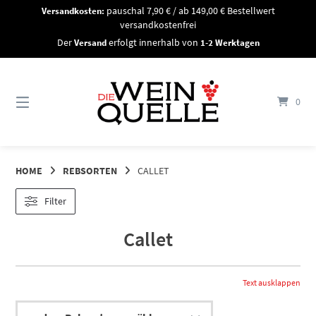
Springe
Versandkosten:
pauschal 7,90 € / ab 149,00 € Bestellwert
zum
versandkostenfrei
Inhalt
Der
Versand
erfolgt innerhalb von
1-2 Werktagen
0
HOME
REBSORTEN
CALLET
Filter
Callet
Text ausklappen