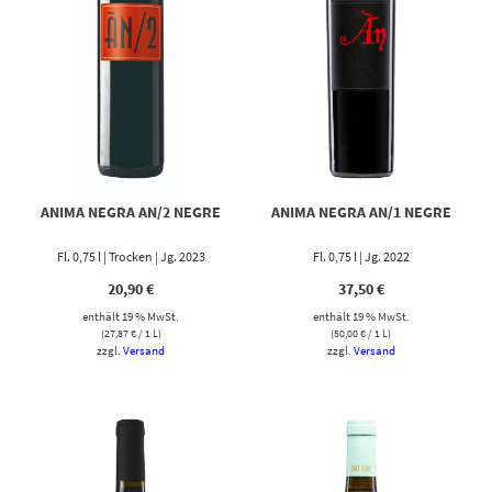
ANIMA NEGRA AN/2 NEGRE
ANIMA NEGRA AN/1 NEGRE
Fl. 0,75 l | Trocken | Jg. 2023
Fl. 0,75 l | Jg. 2022
20,90
€
37,50
€
enthält 19 % MwSt.
enthält 19 % MwSt.
(
27,87
€
/ 1 L)
(
50,00
€
/ 1 L)
zzgl.
Versand
zzgl.
Versand