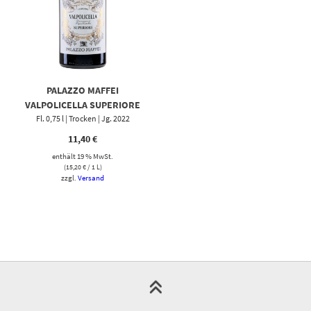
PALAZZO MAFFEI
VALPOLICELLA SUPERIORE
Fl. 0,75 l | Trocken | Jg. 2022
11,40
€
enthält 19 % MwSt.
(
15,20
€
/ 1 L)
zzgl.
Versand