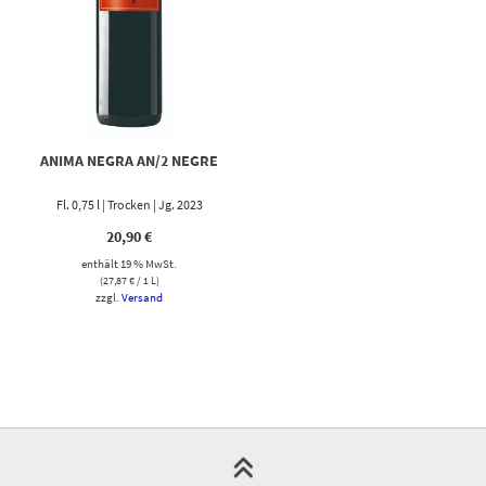
ANIMA NEGRA AN/2 NEGRE
Fl. 0,75 l | Trocken | Jg. 2023
20,90
€
enthält 19 % MwSt.
(
27,87
€
/ 1 L)
zzgl.
Versand