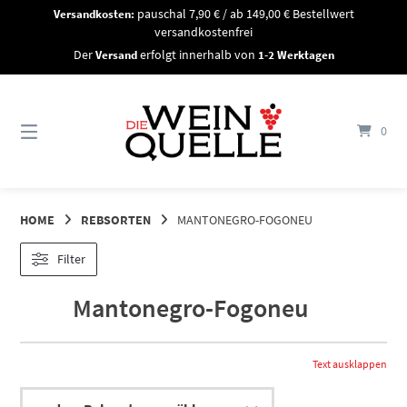
Springe
Versandkosten:
pauschal 7,90 € / ab 149,00 € Bestellwert
zum
versandkostenfrei
Inhalt
Der
Versand
erfolgt innerhalb von
1-2 Werktagen
0
HOME
REBSORTEN
MANTONEGRO-FOGONEU
Filter
Mantonegro-Fogoneu
Text ausklappen