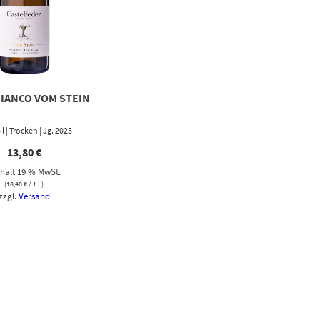
BIANCO VOM STEIN
5 l | Trocken | Jg. 2025
13,80
€
hält 19 % MwSt.
(
18,40
€
/ 1 L)
zzgl.
Versand