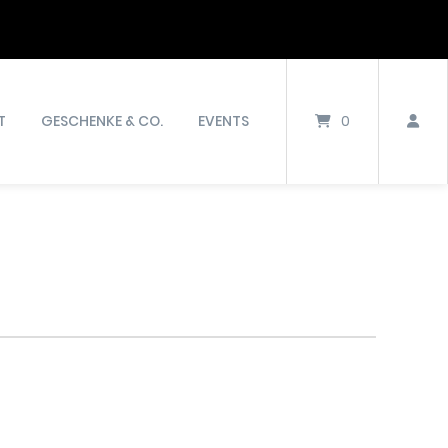
T
GESCHENKE & CO.
EVENTS
0