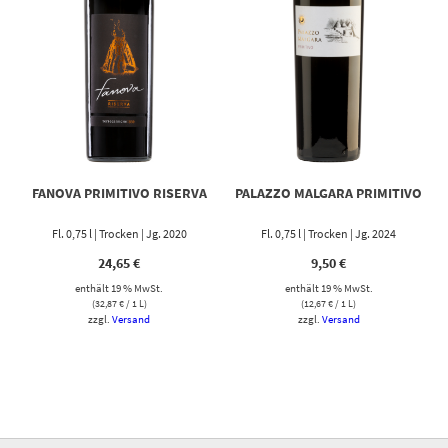
FANOVA PRIMITIVO RISERVA
PALAZZO MALGARA PRIMITIVO
Fl. 0,75 l | Trocken | Jg. 2020
Fl. 0,75 l | Trocken | Jg. 2024
24,65
€
9,50
€
enthält 19 % MwSt.
enthält 19 % MwSt.
(
32,87
€
/ 1 L)
(
12,67
€
/ 1 L)
zzgl.
Versand
zzgl.
Versand