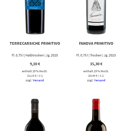
TERRECARSICHE PRIMITIVO
FANOVA PRIMITIVO
Fl. 0,75 l | Halbtrocken | Jg. 2025
Fl. 0,75 l | Trocken | Jg. 2023
9,10
€
15,30
€
enthält 19 % MwSt.
enthält 19 % MwSt.
(
12,13
€
/ 1 L)
(
20,40
€
/ 1 L)
zzgl.
Versand
zzgl.
Versand