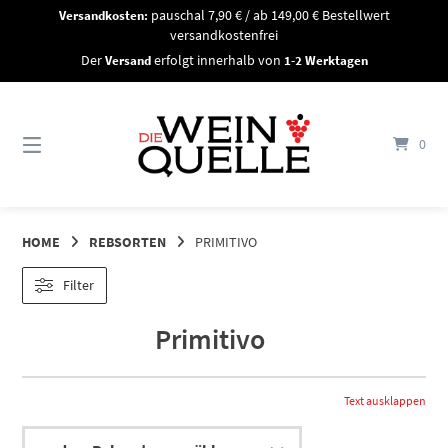
Springe
Versandkosten:
pauschal 7,90 € / ab 149,00 € Bestellwert
zum
versandkostenfrei
Inhalt
Der
Versand
erfolgt innerhalb von
1-2 Werktagen
0
HOME
REBSORTEN
PRIMITIVO
Filter
Primitivo
Text ausklappen