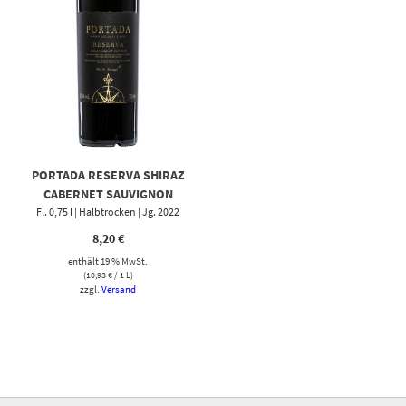
PORTADA RESERVA SHIRAZ
CABERNET SAUVIGNON
Fl. 0,75 l | Halbtrocken | Jg. 2022
8,20
€
enthält 19 % MwSt.
(
10,93
€
/ 1 L)
zzgl.
Versand