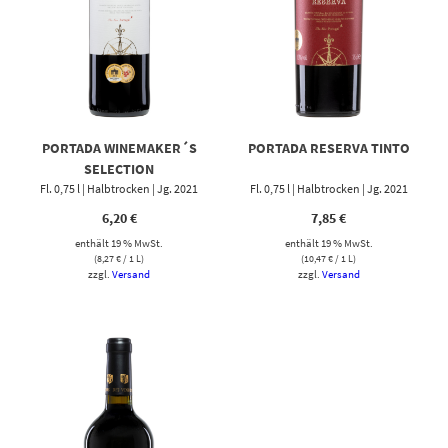
PORTADA WINEMAKER´S
PORTADA RESERVA TINTO
SELECTION
Fl. 0,75 l | Halbtrocken | Jg. 2021
Fl. 0,75 l | Halbtrocken | Jg. 2021
6,20
€
7,85
€
enthält 19 % MwSt.
enthält 19 % MwSt.
(
8,27
€
/ 1 L)
(
10,47
€
/ 1 L)
zzgl.
Versand
zzgl.
Versand