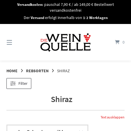
Springe
Versandkosten:
pauschal 7,90 € / ab 149,00 € Bestellwert
zum
versandkostenfrei
Inhalt
Der
Versand
erfolgt innerhalb von
1-2 Werktagen
0
HOME
REBSORTEN
SHIRAZ
Filter
Shiraz
Text ausklappen