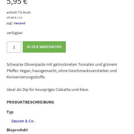
5,95
€
enthält 7 % MwSt.
(
47,60
€
/ 1 l)
zzgl.
Versand
verfügbar
Schwarze
IN DEN WARENKORB
Olivencreme
Menge
Schwarze Olivenpaste mit getrockneten Tomaten und grünem
Pfeffer. Vegan, hausgemacht, ohne Geschmacksverstärker und
Konservierungsstoffe.
Ideal als Dip für knuspriges Ciabatta und Käse.
PRODUKTBESCHREIBUNG
Typ
Saucen & Co.
Bioprodukt