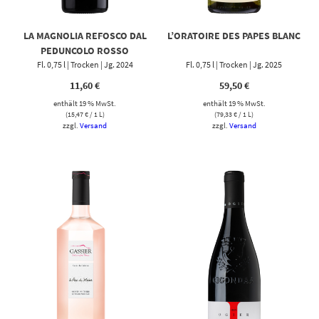
LA MAGNOLIA REFOSCO DAL
L’ORATOIRE DES PAPES BLANC
PEDUNCOLO ROSSO
Fl. 0,75 l | Trocken | Jg. 2024
Fl. 0,75 l | Trocken | Jg. 2025
11,60
€
59,50
€
enthält 19 % MwSt.
enthält 19 % MwSt.
(
15,47
€
/ 1 L)
(
79,33
€
/ 1 L)
zzgl.
Versand
zzgl.
Versand