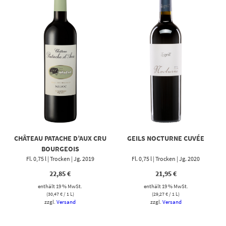
CHÂTEAU PATACHE D’AUX CRU
GEILS NOCTURNE CUVÉE
BOURGEOIS
Fl. 0,75 l | Trocken | Jg. 2019
Fl. 0,75 l | Trocken | Jg. 2020
22,85
€
21,95
€
enthält 19 % MwSt.
enthält 19 % MwSt.
(
30,47
€
/ 1 L)
(
29,27
€
/ 1 L)
zzgl.
Versand
zzgl.
Versand