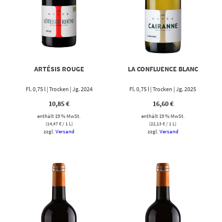
ARTÉSIS ROUGE
LA CONFLUENCE BLANC
Fl. 0,75 l | Trocken | Jg. 2024
Fl. 0,75 l | Trocken | Jg. 2025
10,85
€
16,60
€
enthält 19 % MwSt.
enthält 19 % MwSt.
(
14,47
€
/ 1 L)
(
22,13
€
/ 1 L)
zzgl.
Versand
zzgl.
Versand