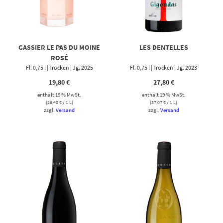
GASSIER LE PAS DU MOINE
LES DENTELLES
ROSÉ
Fl. 0,75 l | Trocken | Jg. 2025
Fl. 0,75 l | Trocken | Jg. 2023
19,80
€
27,80
€
enthält 19 % MwSt.
enthält 19 % MwSt.
(
26,40
€
/ 1 L)
(
37,07
€
/ 1 L)
zzgl.
Versand
zzgl.
Versand