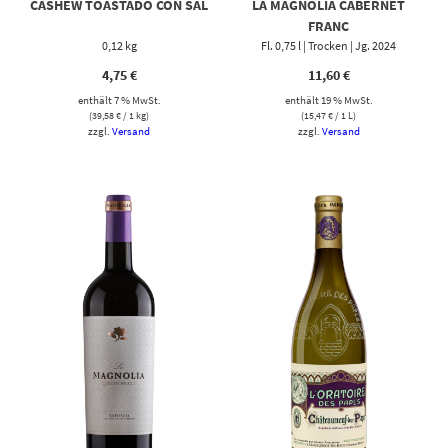
CASHEW TOASTADO CON SAL
LA MAGNOLIA CABERNET
FRANC
0,12 kg
Fl. 0,75 l | Trocken | Jg. 2024
4,75
€
11,60
€
enthält 7 % MwSt.
enthält 19 % MwSt.
(
39,58
€
/ 1 kg)
(
15,47
€
/ 1 L)
zzgl.
Versand
zzgl.
Versand