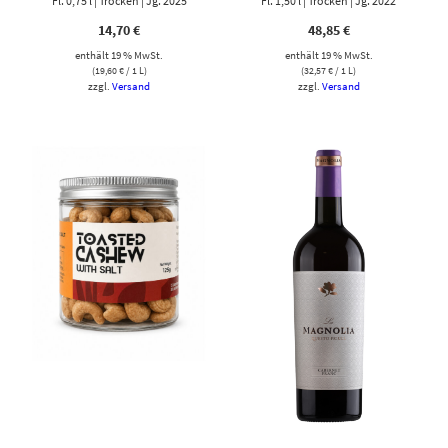
Fl. 0,75 l | Trocken | Jg. 2025
Fl. 1,50 l | Trocken | Jg. 2022
14,70
€
48,85
€
enthält 19 % MwSt.
enthält 19 % MwSt.
(
19,60
€
/ 1 L)
(
32,57
€
/ 1 L)
zzgl.
Versand
zzgl.
Versand