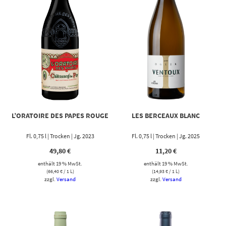
L’ORATOIRE DES PAPES ROUGE
LES BERCEAUX BLANC
Fl. 0,75 l | Trocken | Jg. 2023
Fl. 0,75 l | Trocken | Jg. 2025
49,80
€
11,20
€
enthält 19 % MwSt.
enthält 19 % MwSt.
(
66,40
€
/ 1 L)
(
14,93
€
/ 1 L)
zzgl.
Versand
zzgl.
Versand