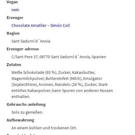
Vegan
nein
Erzeuger
Chocolate Amatller – Simón Coll
Region
Sant Sadurní d´Anoia
Erzeuger-adresse
C/Sant Pere 37, 08770 Sant Sadurní d´Anoia, Spanien
Zutaten
Weiße Schokolade (65 %), Zucker, Kakaobutter,
Magermilchpulver, Buttereinfett (Milch), Emulgator
(Sojalecithine), Aromen, Mandeln (26 %), Zucker, Stark
entöltes Kakaopulver; kann Spuren von anderen Nüssen
enthalten.
Gebrauchs-anleitung
Solo zu genießen.
Aufbewahrung
An einem kühlen und trockenen Ort.