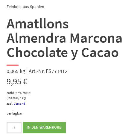
Feinkost aus Spanien
Amatllons
Almendra Marcona
Chocolate y Cacao
0,065 kg | Art.-Nr. ES771412
9,95
€
enthält 7 % MwSt.
(
153,08
€
/ 1 kg)
zzgl.
Versand
verfügbar
Amatllons
IN DEN WARENKORB
Almendra