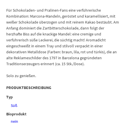
Marcona
Chocolate
Für Schokoladen- und Pralinen-Fans eine verführerische
y
Kombination: Marcona-Mandeln, geröstet und karamellisiert, mit
Cacao
weißer Schokolade überzogen und mit reinem Kakao bestäubt. Am
Menge
Anfang dominiert die Zartbitterschokolade, dann folgt der
herzhafte Biss auf die knackige Mandel: eine cremige und
verführerisch süße Leckerei, die süchtig macht! Aromadicht
eingeschweißt in einem Tray und stilvoll verpackt in einer
dekorativen Metalldose (Farben: braun, lila, rot und türkis), die an
alte Reklameschilder des 1797 in Barcelona gegründeten
Traditionserzeugers erinnert (ca. 15 Stk./Dose).
Solo zu genießen.
PRODUKTBESCHREIBUNG
Typ
Süß
Bioprodukt
nein