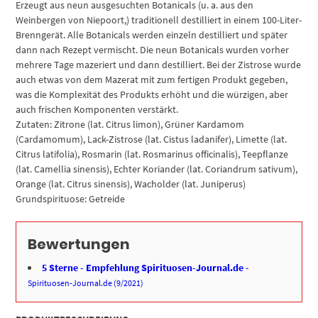
Menge
Erzeugt aus neun ausgesuchten Botanicals (u. a. aus den
Weinbergen von Niepoort,) traditionell destilliert in einem 100-Liter-
Brenngerät. Alle Botanicals werden einzeln destilliert und später
dann nach Rezept vermischt. Die neun Botanicals wurden vorher
mehrere Tage mazeriert und dann destilliert. Bei der Zistrose wurde
auch etwas von dem Mazerat mit zum fertigen Produkt gegeben,
was die Komplexität des Produkts erhöht und die würzigen, aber
auch frischen Komponenten verstärkt.
Zutaten: Zitrone (lat. Citrus limon), Grüner Kardamom
(Cardamomum), Lack-Zistrose (lat. Cistus ladanifer), Limette (lat.
Citrus latifolia), Rosmarin (lat. Rosmarinus officinalis), Teepflanze
(lat. Camellia sinensis), Echter Koriander (lat. Coriandrum sativum),
Orange (lat. Citrus sinensis), Wacholder (lat. Juniperus)
Grundspirituose: Getreide
Bewertungen
5 Sterne - Empfehlung Spirituosen-Journal.de
-
Spirituosen-Journal.de (9/2021)