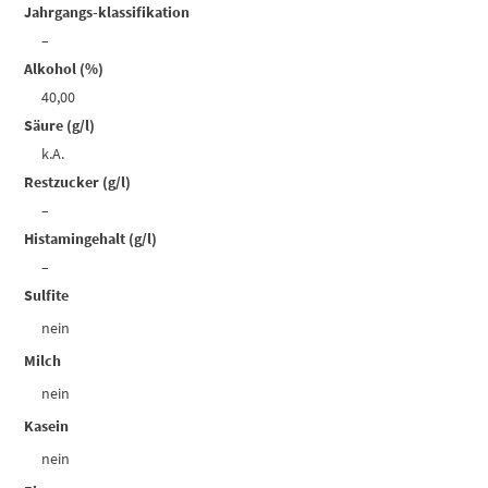
Jahrgangs-klassifikation
–
Alkohol (%)
40,00
Säure (g/l)
k.A.
Restzucker (g/l)
–
Histamingehalt (g/l)
–
Sulfite
nein
Milch
nein
Kasein
nein