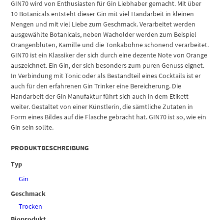
Köln
GIN70 wird von Enthusiasten für Gin Liebhaber gemacht. Mit über
(Mini)
10 Botanicals entsteht dieser Gin mit viel Handarbeit in kleinen
Menge
Mengen und mit viel Liebe zum Geschmack. Verarbeitet werden
ausgewählte Botanicals, neben Wacholder werden zum Beispiel
Orangenblüten, Kamille und die Tonkabohne schonend verarbeitet.
GIN70 ist ein Klassiker der sich durch eine dezente Note von Orange
auszeichnet. Ein Gin, der sich besonders zum puren Genuss eignet.
In Verbindung mit Tonic oder als Bestandteil eines Cocktails ist er
auch für den erfahrenen Gin Trinker eine Bereicherung. Die
Handarbeit der Gin Manufaktur führt sich auch in dem Etikett
weiter. Gestaltet von einer Künstlerin, die sämtliche Zutaten in
Form eines Bildes auf die Flasche gebracht hat. GIN70 ist so, wie ein
Gin sein sollte.
PRODUKTBESCHREIBUNG
Typ
Gin
Geschmack
Trocken
Bioprodukt