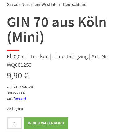
Gin aus Nordrhein-Westfalen - Deutschland
GIN 70 aus Köln
(Mini)
Fl. 0,05 l | Trocken | ohne Jahrgang | Art.-Nr.
WQ001253
9,90
€
enthält 19 % MwSt.
(
198,00
€
/ 1 L)
zzgl.
Versand
verfügbar
GIN
IN DEN WARENKORB
70
aus