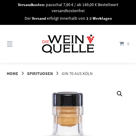
Springe
Versandkosten:
pauschal 7,90 € / ab 149,00 € Bestellwert
zum
versandkostenfrei
Inhalt
Der
Versand
erfolgt innerhalb von
1-2 Werktagen
0
HOME
SPIRITUOSEN
GIN 70 AUS KÖLN