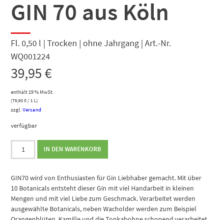
GIN 70 aus Köln
Fl. 0,50 l | Trocken | ohne Jahrgang | Art.-Nr.
WQ001224
39,95
€
enthält 19 % MwSt.
(
79,90
€
/ 1 L)
zzgl.
Versand
verfügbar
GIN
IN DEN WARENKORB
70
aus
Köln
GIN70 wird von Enthusiasten für Gin Liebhaber gemacht. Mit über
Menge
10 Botanicals entsteht dieser Gin mit viel Handarbeit in kleinen
Mengen und mit viel Liebe zum Geschmack. Verarbeitet werden
ausgewählte Botanicals, neben Wacholder werden zum Beispiel
Orangenblüten, Kamille und die Tonkabohne schonend verarbeitet.