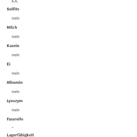
k.A.
Sulfite
nein
Milch
nein
Kasein
nein
Ei
nein
Albumin
nein
Lysozym
nein
Fassreife
–
Lagerfähigkeit