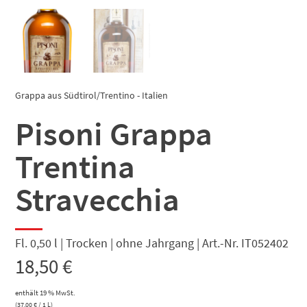
Grappa aus Südtirol/Trentino - Italien
Pisoni Grappa
Trentina
Stravecchia
Fl. 0,50 l | Trocken | ohne Jahrgang | Art.-Nr. IT052402
18,50
€
enthält 19 % MwSt.
(
37,00
€
/ 1 L)