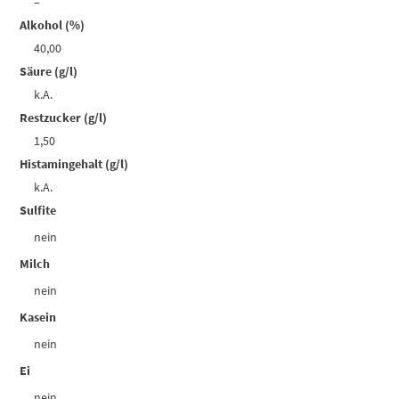
–
Alkohol (%)
40,00
Säure (g/l)
k.A.
Restzucker (g/l)
1,50
Histamingehalt (g/l)
k.A.
Sulfite
nein
Milch
nein
Kasein
nein
Ei
nein