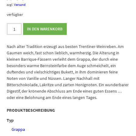
zzgl.
Versand
verfügbar
Pisoni
IN DEN WARENKORB
Grappa
Trentina
Stravecchia
Nach alter Tradition erzeugt aus besten Trentiner-Weinreben. Am
Menge
Gaumen weich, fast schon lieblich, warmherzig. Die Alterung in
kleinen Barrique-Fässern verleiht dem Grappa, der durch eine
besonders warme Bernsteinfarbe dem Auge schmeichelt, ein
duftendes und vielschichtiges Bukett, in ihm dominieren feine
Noten von Vanille und Nüssen. Langer Nachhall mit
Bitterschokolade, Lakritze und zarten Honignoten. Ein wunderbarer
Digestif, der krönende Abschluss am Ende eines guten Essens …
oder eine Belohnung am Ende eines langen Tages.
PRODUKTBESCHREIBUNG
Typ
Grappa