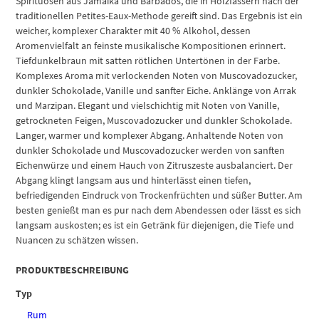
Spirituosen aus Jamaika und Barbados, die in Holzfässern nach der
traditionellen Petites-Eaux-Methode gereift sind. Das Ergebnis ist ein
weicher, komplexer Charakter mit 40 % Alkohol, dessen
Aromenvielfalt an feinste musikalische Kompositionen erinnert.
Tiefdunkelbraun mit satten rötlichen Untertönen in der Farbe.
Komplexes Aroma mit verlockenden Noten von Muscovadozucker,
dunkler Schokolade, Vanille und sanfter Eiche. Anklänge von Arrak
und Marzipan. Elegant und vielschichtig mit Noten von Vanille,
getrockneten Feigen, Muscovadozucker und dunkler Schokolade.
Langer, warmer und komplexer Abgang. Anhaltende Noten von
dunkler Schokolade und Muscovadozucker werden von sanften
Eichenwürze und einem Hauch von Zitruszeste ausbalanciert. Der
Abgang klingt langsam aus und hinterlässt einen tiefen,
befriedigenden Eindruck von Trockenfrüchten und süßer Butter. Am
besten genießt man es pur nach dem Abendessen oder lässt es sich
langsam auskosten; es ist ein Getränk für diejenigen, die Tiefe und
Nuancen zu schätzen wissen.
PRODUKTBESCHREIBUNG
Typ
Rum