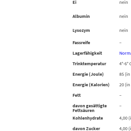
Ei
nein
Albumin
nein
Lysozym
nein
Fassreife
–
Lagerfähigkeit
Norma
Trinktemperatur
4°-6° 
Energie (Joule)
85 (in
Energie (Kalorien)
20 (in
Fett
–
davon gesättigte
–
Fettsäuren
Kohlenhydrate
4,00 (
davon Zucker
4,00 (