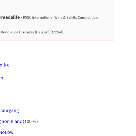
rmedaille
-
IWSC International Wine & Spirits Competition
Mondial de Bruxelles (Belgien) (1/2024)
olfrei
en
Jahrgang
gnon Blanc
(100 %)
 NoLow