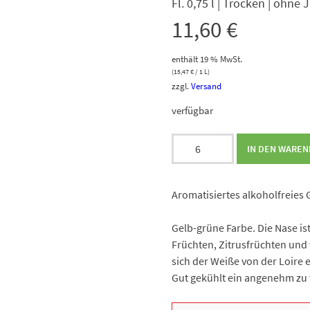
Fl. 0,75 l | Trocken | ohne
11,60
€
enthält 19 % MwSt.
(
15,47
€
/ 1 L)
zzgl.
Versand
verfügbar
Divin
IN DEN WARE
Sauvignon
Blanc
0.0%
Aromatisiertes alkoholfreies
Menge
Gelb-grüne Farbe. Die Nase i
Früchten, Zitrusfrüchten und
sich der Weiße von der Loire
Gut gekühlt ein angenehm zu t