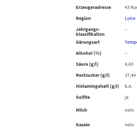
Erzeugeradresse
43 Ru
Region
Loire
Jahrgangs-
–
klassifikation
Gärungsart
Tempe
Alkohol (%)
–
Säure (g/l)
4,43
Restzucker (g/l)
37,44
Histamingehalt (g/l)
k.A.
Sulfite
ja
Milch
nein
Kasein
nein