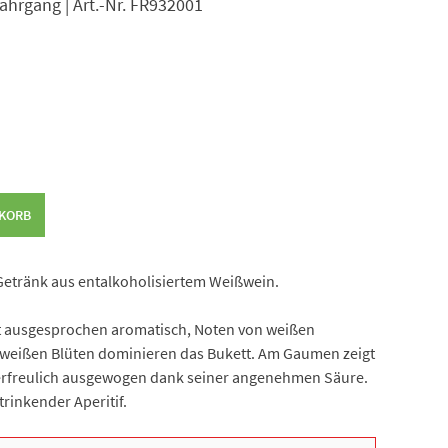
 Jahrgang | Art.-Nr. FR932001
NKORB
 Getränk aus entalkoholisiertem Weißwein.
st ausgesprochen aromatisch, Noten von weißen
 weißen Blüten dominieren das Bukett. Am Gaumen zeigt
 erfreulich ausgewogen dank seiner angenehmen Säure.
rinkender Aperitif.