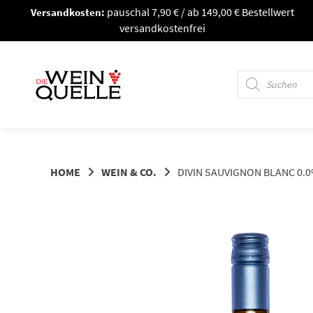
Springe
Versandkosten:
pauschal 7,90 € / ab 149,00 € Bestellwert
zum
versandkostenfrei
Inhalt
Products
search
HOME
WEIN & CO.
DIVIN SAUVIGNON BLANC 0.