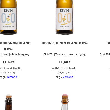
SAUVIGNON BLANC
DIVIN CHENIN BLANC 0.0%
D
0.0%
 | Trocken | ohne Jahrgang
Fl. 0,75 l | Trocken | ohne Jahrgang
Fl. 0,75
11,60
€
11,60
€
hält 19 % MwSt.
enthält 19 % MwSt.
e
(
15,47
€
/ 1 L)
(
15,47
€
/ 1 L)
zzgl.
Versand
zzgl.
Versand