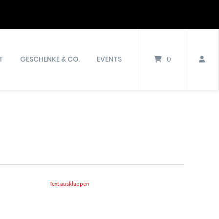
T
GESCHENKE & CO.
EVENTS
0
Text ausklappen