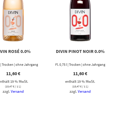
IVIN ROSÉ 0.0%
DIVIN PINOT NOIR 0.0%
 l | Trocken | ohne Jahrgang
Fl. 0,75 l | Trocken | ohne Jahrgang
11,60
€
11,60
€
nthält 19 % MwSt.
enthält 19 % MwSt.
(
15,47
€
/ 1 L)
(
15,47
€
/ 1 L)
zzgl.
Versand
zzgl.
Versand