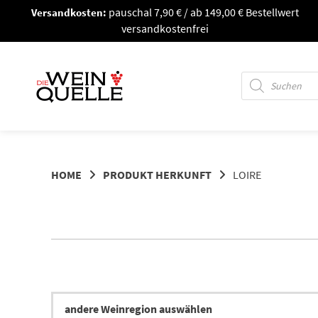
Springe
Versandkosten:
pauschal 7,90 € / ab 149,00 € Bestellwert
zum
versandkostenfrei
Inhalt
Products
search
HOME
PRODUKT HERKUNFT
LOIRE