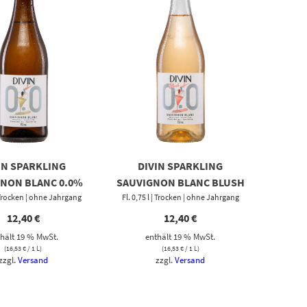
IN SPARKLING
DIVIN SPARKLING
NON BLANC 0.0%
SAUVIGNON BLANC BLUSH
 | Trocken | ohne Jahrgang
Fl. 0,75 l | Trocken | ohne Jahrgang
ROSÉ 0.0%
12,40
€
12,40
€
hält 19 % MwSt.
enthält 19 % MwSt.
(
16,53
€
/ 1 L)
(
16,53
€
/ 1 L)
zzgl.
Versand
zzgl.
Versand