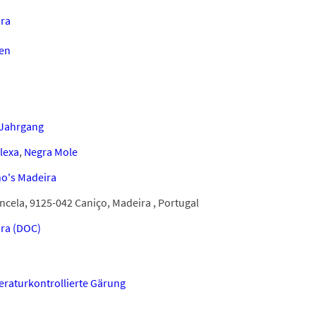
ra
en
Jahrgang
lexa
,
Negra Mole
no's Madeira
ancela, 9125-042 Caniço, Madeira , Portugal
ra (DOC)
raturkontrollierte Gärung