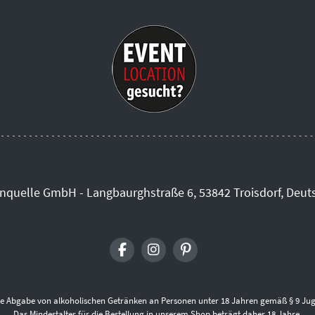
inquelle GmbH - Langbaurghstraße 6, 53842 Troisdorf, Deut
die Abgabe von alkoholischen Getränken an Personen unter 18 Jahren gemäß § 9 Jug
Das Mindestalter für die Bestellung in unserem Shop beträgt daher 18 Jahre.