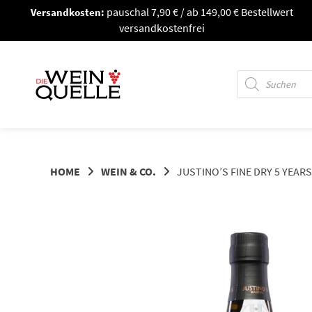
Springe
Versandkosten:
pauschal 7,90 € / ab 149,00 € Bestellwert
zum
versandkostenfrei
Inhalt
Products
search
HOME
WEIN & CO.
JUSTINO’S FINE DRY 5 YEAR