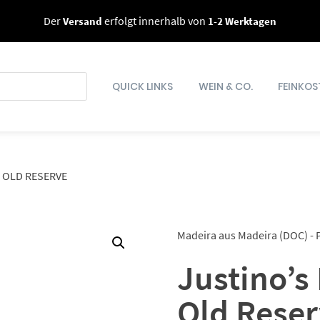
Der
Versand
erfolgt innerhalb von
1-2 Werktagen
QUICK LINKS
WEIN & CO.
FEINKOS
S OLD RESERVE
Madeira aus Madeira (DOC) - 
Justino’s 
Old Rese