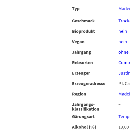
Typ
Madei
Geschmack
Trock
Bioprodukt
nein
Vegan
nein
Jahrgang
ohne 
Rebsorten
Comp
Erzeuger
Justi
Erzeugeradresse
P.I. C
Region
Madei
Jahrgangs-
–
klassifikation
Gärungsart
Tempe
Alkohol (%)
19,00