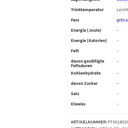
Trinktemperatur
Leicht
Fass
gebra
Energie (Joule)
–
Energie (Kalorien)
–
Fett
–
davon gesättigte
–
Fettsäuren
Kohlenhydrate
–
davon Zucker
–
Salz
–
Eiweiss
–
ARTIKELNUMMER:
PT661802