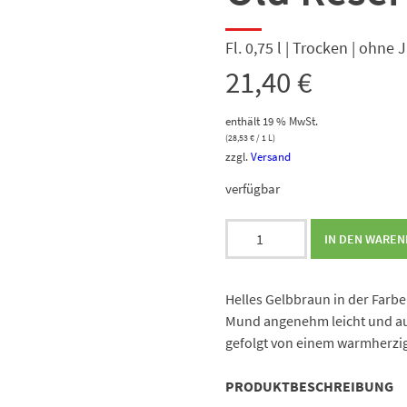
Fl. 0,75 l | Trocken | ohne
21,40
€
enthält 19 % MwSt.
(
28,53
€
/ 1 L)
zzgl.
Versand
verfügbar
Justino's
IN DEN WARE
Fine
Dry
5
Helles Gelbbraun in der Farbe
Years
Mund angenehm leicht und au
Old
gefolgt von einem warmherzig
Reserve
Menge
PRODUKTBESCHREIBUNG